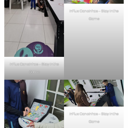
Preencha com seus dados abaixo e
inFlux Canoinhas – Stay in the
já vamos te colocar em contato
Game
com a
:
inFlux Canoinhas – Stay in the
Game
Você é aluno inFlux?
Sim
Não
inFlux Canoinhas – Stay in the
Game