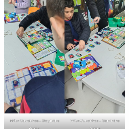
inFlux Canoinhas – Stay in the
inFlux Canoinhas – Stay in the
Game
Game