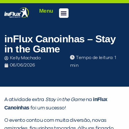
Menu
Conheça a inFlux
Testes e Certificações
Fale Conosco
Portal do aluno
inFlux Climber
Seja um franqueado
inFlux Canoinhas – Stay
in the Game
Tempo de leitura:
Kelly Machado
06/06/2026
inFlux
A atividade extra
Stay in the Game
na
Canoinhas
foi um sucesso!
O evento contou com muita diversão, novas
amizades, figurinhas trocadas, álbuns ficando