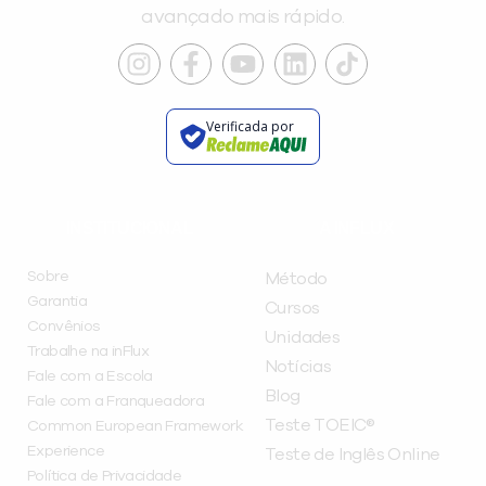
avançado mais rápido.
Verificada por
INSTITUCIONAL
A INFLUX
Sobre
Método
Garantia
Cursos
Convênios
Unidades
Trabalhe na inFlux
Notícias
Fale com a Escola
Blog
Fale com a Franqueadora
Teste TOEIC®
Common European Framework
Experience
Teste de Inglês Online
Política de Privacidade