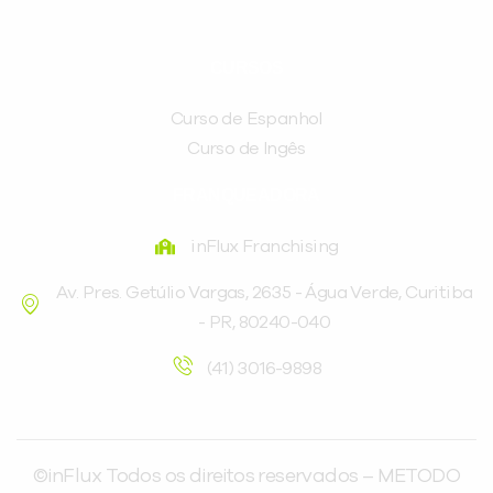
CURSOS
Curso de Espanhol
Curso de Ingês
FRANQUEADORA
inFlux Franchising
Av. Pres. Getúlio Vargas, 2635 - Água Verde, Curitiba
- PR, 80240-040
(41) 3016-9898
©inFlux Todos os direitos reservados – METODO