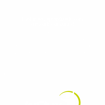
Evolua seu aprendizado com
conteúdos gratuitos!
Cadastre-se e receba conteúdos que
aceleram seu aprendizado de inglês e
espanhol, com dicas práticas e materiais
gratuitos para evoluir no idioma todos os
dias.