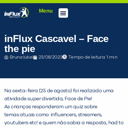
Menu
Conheça a inFlux
Testes e Certificações
Fale Conosco
Portal do aluno
inFlux Climber
Seja um franqueado
inFlux Cascavel – Face
the pie
Bruna Iubel
25/08/2023
Tempo de leitura:
Na sexta-feira (25 de agosto) foi realizado uma
PEÇA UMA DEMONSTRAÇÃO DE MÉTODO
atividade super divertida, Face de Pie!
As crianças responderam um quiz sobre
temas atuais como: influencers, streamers,
Desculpe!
youtubers etc! e quem não sabia a resposta, had to
Não encontramos nenhuma unidade