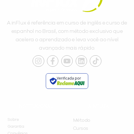
A inFlux é referência em curso de inglês e curso de
espanhol no Brasil, com método exclusivo que
acelera o aprendizado e leva você ao nível
avançado mais rápido.
Verificada por
INSTITUCIONAL
A INFLUX
Sobre
Método
Garantia
Cursos
Convênios