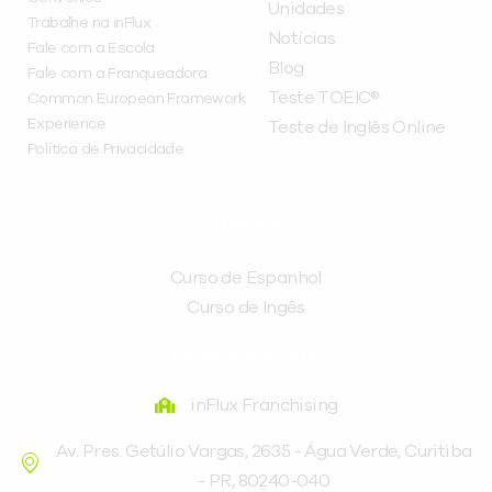
Unidades
Trabalhe na inFlux
Notícias
Fale com a Escola
Blog
Fale com a Franqueadora
Teste TOEIC®
Common European Framework
Experience
Teste de Inglês Online
Política de Privacidade
CURSOS
Curso de Espanhol
Curso de Ingês
FRANQUEADORA
inFlux Franchising
Av. Pres. Getúlio Vargas, 2635 - Água Verde, Curitiba
- PR, 80240-040