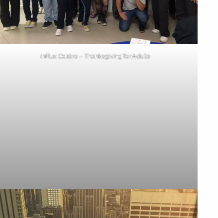
inFlux Castro – Thanksgiving for Adults