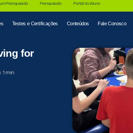
 um Franqueado
Franqueado
Portal do Aluno
es
Testes e Certificações
Conteúdos
Fale Conosco
ving for
a: