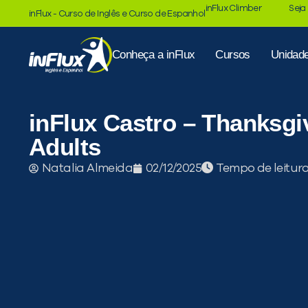
inFlux Climber
Seja
inFlux - Curso de Inglês e Curso de Espanhol
Conheça a inFlux
Cursos
Unidad
inFlux Castro – Thanksgi
Adults
Tempo de leitur
Natalia Almeida
02/12/2025