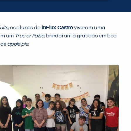
inFlux Castro
ults
, os alunos da
viveram uma
 em um
True or False
, brindaram à gratidão em boa
 de
apple pie.