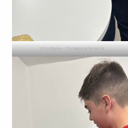
inFlux Castro – Thanksgiving for Adults