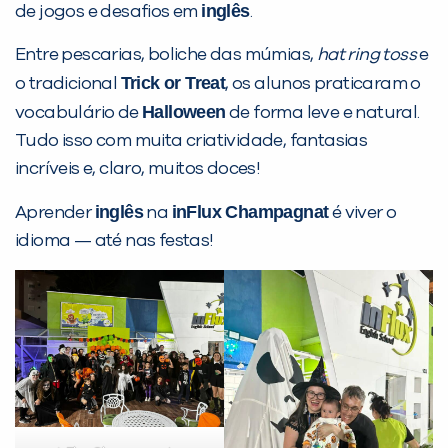
inglês
de jogos e desafios em
.
PEÇA UMA DEMONSTRAÇÃO DE MÉTODO
Entre pescarias, boliche das múmias,
hat ring toss
e
Trick or Treat
o tradicional
, os alunos praticaram o
Desculpe!
Halloween
vocabulário de
de forma leve e natural.
Não encontramos nenhuma unidade
Tudo isso com muita criatividade, fantasias
inFlux nesta cidade ou bairro que
incríveis e, claro, muitos doces!
você digitou.
inglês
inFlux Champagnat
Aprender
na
é viver o
idioma — até nas festas!
Preencha com seus dados abaixo e