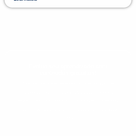
Evolua seu aprendizado com
conteúdos gratuitos!
Cadastre-se e receba conteúdos que
aceleram seu aprendizado de inglês e
espanhol, com dicas práticas e materiais
gratuitos para evoluir no idioma todos os
dias.