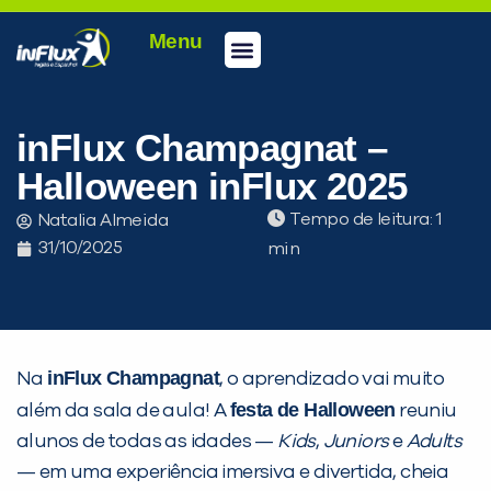
Menu
Conheça a inFlux
Testes e Certificações
Fale Conosco
Portal do aluno
inFlux Climber
Seja um franqueado
inFlux Champagnat –
Halloween inFlux 2025
Tempo de leitura:
Natalia Almeida
31/10/2025
inFlux Champagnat
Na
, o aprendizado vai muito
festa de Halloween
além da sala de aula! A
reuniu
alunos de todas as idades —
Kids
,
Juniors
e
Adults
— em uma experiência imersiva e divertida, cheia