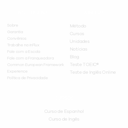
INSTITUCIONAL
A INFLUX
Sobre
Método
Garantia
Cursos
Convênios
Unidades
Trabalhe na inFlux
Notícias
Fale com a Escola
Blog
Fale com a Franqueadora
Teste TOEIC®
Common European Framework
Experience
Teste de Inglês Online
Política de Privacidade
CURSOS
Curso de Espanhol
Curso de Ingês