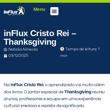
Menu
Conheça a inFlux
Testes e Certificações
Fale Conosco
Portal do aluno
inFlux Climber
Seja um franqueado
inFlux Cristo Rei –
Thanksgiving
Tempo de leitura:
Natalia Almeida
03/12/2025
inFlux Cristo Rei
Na
, o aprendizado vai muito além
Thanksgiving
dos livros. O jantar especial de
reuniu
alunos, professores e equipe em uma experiência
cultural imersiva e repleta de significado.