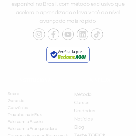
espanhol no Brasil, com método exclusivo que
acelera o aprendizado e leva você ao nível
avançado mais rápido.
Verificada por
INSTITUCIONAL
A INFLUX
Sobre
Método
Garantia
Cursos
Convênios
Unidades
Trabalhe na inFlux
Notícias
Fale com a Escola
Blog
Fale com a Franqueadora
Teste TOEIC®
Common European Framework