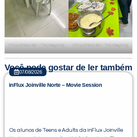
inFlux Cristo Rei – Thanksgiving
inFlux Cristo Rei – Thanksgiving
Você pode gostar de ler também
07/08/2026
inFlux Joinville Norte – Movie Session
Os alunos de Teens e Adults da inFlux Joinville