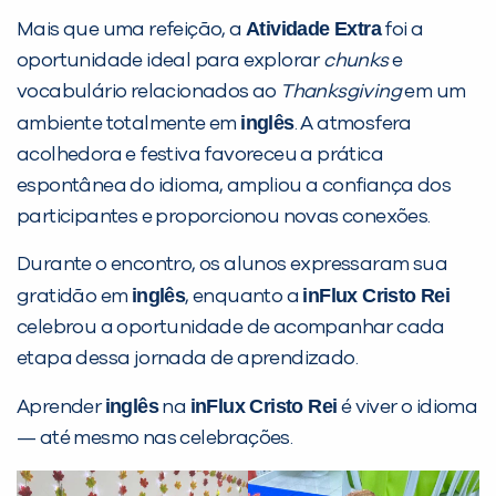
PEÇA UMA DEMONSTRAÇÃO DE MÉTODO
Atividade Extra
Mais que uma refeição, a
foi a
oportunidade ideal para explorar
chunks
e
Desculpe!
vocabulário relacionados ao
Thanksgiving
em um
Não encontramos nenhuma unidade
inglês
ambiente totalmente em
. A atmosfera
inFlux nesta cidade ou bairro que
acolhedora e festiva favoreceu a prática
você digitou.
espontânea do idioma, ampliou a confiança dos
participantes e proporcionou novas conexões.
Durante o encontro, os alunos expressaram sua
inglês
inFlux Cristo Rei
gratidão em
, enquanto a
celebrou a oportunidade de acompanhar cada
etapa dessa jornada de aprendizado.
inglês
inFlux Cristo Rei
Aprender
na
é viver o idioma
— até mesmo nas celebrações.
Preencha com seus dados abaixo e
já vamos te colocar em contato