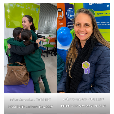
já vamos te colocar em contato
com a
:
Você é aluno inFlux?
Sim
Não
inFlux Cristo Rei - THE BEST
inFlux Cristo Rei - THE BEST
MOM EVER! Mother's Day 2026
MOM EVER! Mother's Day 2026