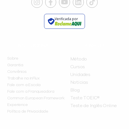
Verificada por
INSTITUCIONAL
A INFLUX
Sobre
Método
Garantia
Cursos
Convênios
Unidades
Trabalhe na inFlux
Notícias
Fale com a Escola
Blog
Fale com a Franqueadora
Teste TOEIC®
Common European Framework
Experience
Teste de Inglês Online
Política de Privacidade