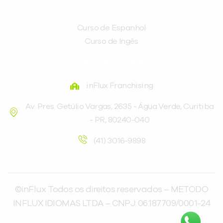
CURSOS
Curso de Espanhol
Curso de Ingês
FRANQUEADORA
inFlux Franchising
Av. Pres. Getúlio Vargas, 2635 - Água Verde, Curitiba
- PR, 80240-040
(41) 3016-9898
©inFlux Todos os direitos reservados – METODO
INFLUX IDIOMAS LTDA – CNPJ: 06.187.709/0001-24