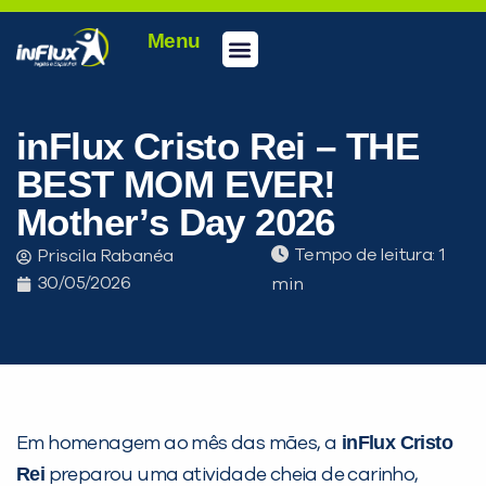
Menu
Conheça a inFlux
Testes e Certificações
Fale Conosco
Portal do aluno
inFlux Climber
Seja um franqueado
inFlux Cristo Rei – THE
BEST MOM EVER!
Mother’s Day 2026
Tempo de leitura:
Priscila Rabanéa
30/05/2026
inFlux Cristo
Em homenagem ao mês das mães, a
Rei
preparou uma atividade cheia de carinho,