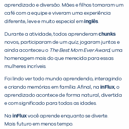
aprendizado e diversão. Mães e filhos tomaram um
PEÇA UMA DEMONSTRAÇÃO DE MÉTODO
café com a equipe e viveram uma experiência
inglês
diferente, leve e muito especial em
.
Desculpe!
chunks
Durante a atividade, todos aprenderam
Não encontramos nenhuma unidade
novos, participaram de um
quiz
, jogaram juntos e
inFlux nesta cidade ou bairro que
ainda aconteceu o
The Best Mom Ever Award
, uma
você digitou.
homenagem mais do que merecida para essas
mulheres incríveis.
Foi lindo ver todo mundo aprendendo, interagindo
inFlux
e criando memórias em família. Afinal, na
, o
aprendizado acontece de forma natural, divertida
e com significado para todas as idades.
inFlux
Na
você aprende enquanto se diverte.
Preencha com seus dados abaixo e
Mais futuro em menos tempo.