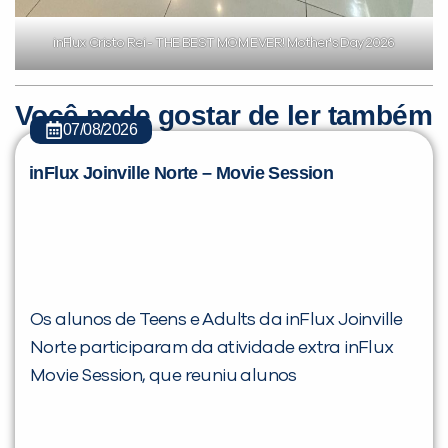
inFlux Cristo Rei - THE BEST MOM EVER! Mother's Day 2026
Você pode gostar de ler também
07/08/2026
inFlux Joinville Norte – Movie Session
Os alunos de Teens e Adults da inFlux Joinville
Norte participaram da atividade extra inFlux
Movie Session, que reuniu alunos