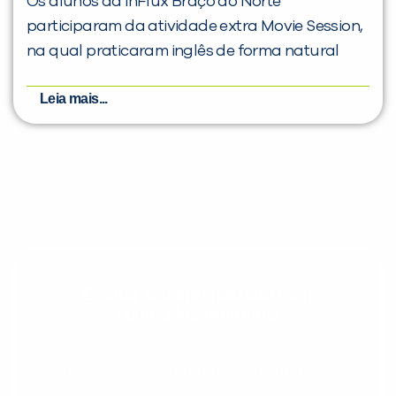
Os alunos da inFlux Braço do Norte
participaram da atividade extra Movie Session,
na qual praticaram inglês de forma natural
Leia mais...
Evolua seu aprendizado com
conteúdos gratuitos!
Cadastre-se e receba conteúdos que
aceleram seu aprendizado de inglês e
espanhol, com dicas práticas e materiais