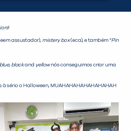
iors
!
beeem assustador),
mistery box
(eca), e também “
Pin
 blue, black
and
yellow
nós conseguimos criar uma
evamos à sério o Halloween, MUAHAHAHAHAHAHAHAH