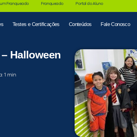
 um Franqueado
Franqueado
Portal do Aluno
es
Testes e Certificações
Conteúdos
Fale Conosco
 – Halloween
a: