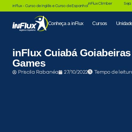
inFlux Climber
Seja
inFlux - Curso de Inglês e Curso de Espanhol
Conheça a inFlux
Cursos
Unidad
inFlux Cuiabá Goiabeiras
Games
Tempo de leitur
Priscila Rabanéa
27/10/2022