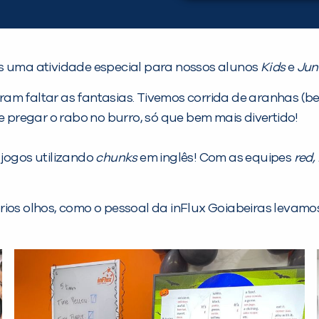
s uma atividade especial para nossos alunos
Kids
e
Jun
eram faltar as fantasias. Tivemos corrida de aranhas (
e pregar o rabo no burro, só que bem mais divertido!
 jogos utilizando
chunks
em inglês! Com as equipes
red,
óprios olhos, como o pessoal da inFlux Goiabeiras l