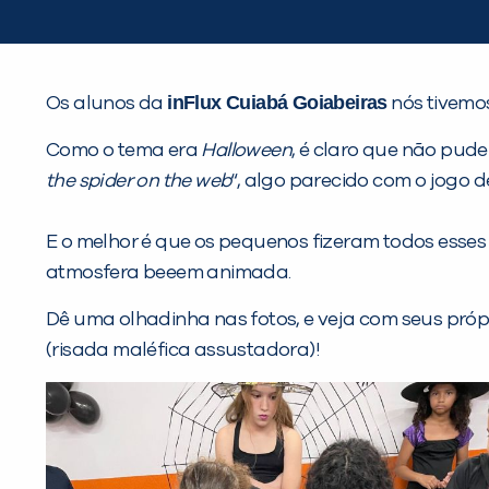
inFlux Cuiabá Goiabeiras
Os alunos da
nós tivemo
Como o tema era
Halloween
, é claro que não pud
the spider on the web
“, algo parecido com o jogo d
E o melhor é que os pequenos fizeram todos esses
atmosfera beeem animada.
Dê uma olhadinha nas fotos, e veja com seus pr
(risada maléfica assustadora)!