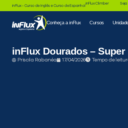
inFlux Climber
Seja
inFlux - Curso de Inglês e Curso de Espanhol
Conheça a inFlux
Cursos
Unidad
inFlux Dourados – Super
Tempo de leitur
Priscila Rabanéa
17/04/2026