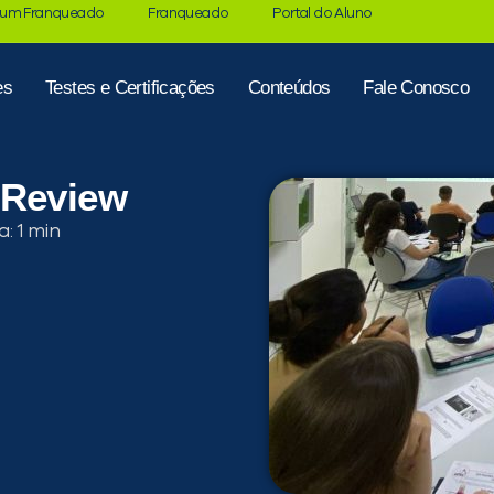
 um Franqueado
Franqueado
Portal do Aluno
es
Testes e Certificações
Conteúdos
Fale Conosco
 Review
a: