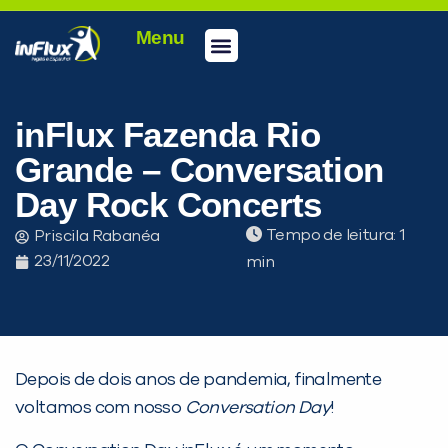
Menu
Conheça a inFlux
Testes e Certificações
Fale Conosco
Portal do aluno
inFlux Climber
Seja um franqueado
inFlux Fazenda Rio
Grande – Conversation
Day Rock Concerts
Tempo de leitura:
Priscila Rabanéa
23/11/2022
Depois de dois anos de pandemia, finalmente
PEÇA UMA DEMONSTRAÇÃO DE MÉTODO
voltamos com nosso
Conversation Day
!