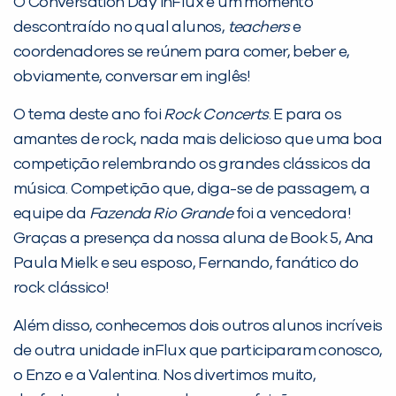
O Conversation Day inFlux é um momento
Desculpe!
descontraído no qual alunos,
teachers
e
Não encontramos nenhuma unidade
coordenadores se reúnem para comer, beber e,
inFlux nesta cidade ou bairro que
obviamente, conversar em inglês!
você digitou.
O tema deste ano foi
Rock
Concerts
. E para os
amantes de rock, nada mais delicioso que uma boa
competição relembrando os grandes clássicos da
música. Competição que, diga-se de passagem, a
equipe da
Fazenda Rio Grande
foi a vencedora!
Graças a presença da nossa aluna de Book 5, Ana
Paula Mielk e seu esposo, Fernando, fanático do
rock clássico!
Preencha com seus dados abaixo e
Além disso, conhecemos dois outros alunos incríveis
já vamos te colocar em contato
de outra unidade inFlux que participaram conosco,
com a
:
o Enzo e a Valentina. Nos divertimos muito,