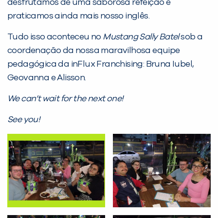
desfrutamos de uma saborosa refeição e
praticamos ainda mais nosso inglês.
Tudo isso aconteceu no
Mustang Sally Batel
sob a
coordenação da nossa maravilhosa equipe
pedagógica da inFlux Franchising: Bruna Iubel,
Geovanna e Alisson.
Você é aluno inFlux?
We can’t wait for the next one!
Sim
Não
See you!
VOLTAR