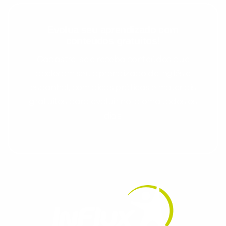
Evolua seu aprendizado com
conteúdos gratuitos!
Cadastre-se e receba conteúdos que
aceleram seu aprendizado de inglês e
espanhol, com dicas práticas e materiais
gratuitos para evoluir no idioma todos os
dias.