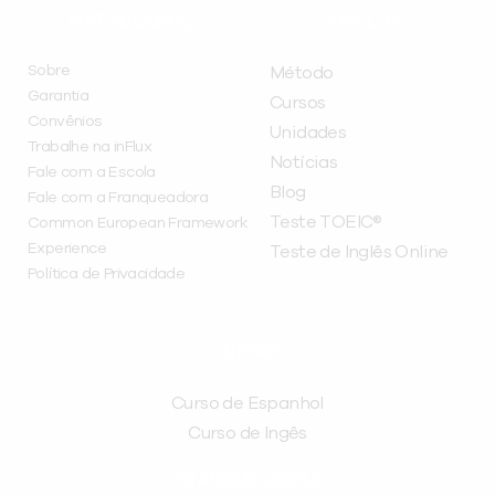
INSTITUCIONAL
A INFLUX
Sobre
Método
Garantia
Cursos
Convênios
Unidades
Trabalhe na inFlux
Notícias
Fale com a Escola
Blog
Fale com a Franqueadora
Teste TOEIC®
Common European Framework
Experience
Teste de Inglês Online
Política de Privacidade
CURSOS
Curso de Espanhol
Curso de Ingês
FRANQUEADORA