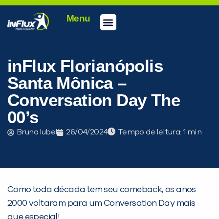
Menu
Conheça a inFlux
Testes e Certificações
Fale Conosco
Portal do aluno
inFlux Climber
Seja um franqueado
inFlux Florianópolis
Santa Mônica –
Conversation Day The
00’s
Bruna Iubel
26/04/2024
Tempo de leitura:
Como toda década tem seu comeback, os anos
PEÇA UMA DEMONSTRAÇÃO DE MÉTODO
2000 voltaram para um Conversation Day mais
que especial!