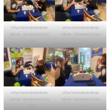
inFlux Florianópolis Santa
inFlux Florianópolis Santa
Mônica - Conversation Day
Mônica - Conversation Day
The 00’s
The 00’s
Você é aluno inFlux?
Sim
Não
inFlux Florianópolis Santa
inFlux Florianópolis Santa
VOLTAR
Mônica - Conversation Day
Mônica - Conversation Day
The 00’s
The 00’s