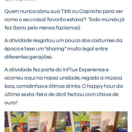
Desculpe!
Quem nunca abriu sua Tititi ou Capricho para ver
Não encontramos nenhuma unidade
como o seu casal favorito estava? Todo mundo já
inFlux nesta cidade ou bairro que
fez (bom, pelo menos fazíamos).
você digitou.
A atividade resgatou um pouco dos costumes da
época e teve um “sharing” muito legal entre
diferentes gerações.
A atividade fez parte do InFlux Experience e
ocorreu aqui na nossa unidade, regado a música
boa, comidinhas e ótimos drinks. O happy hour da
última sexta-feira de abril fechou com chave de
ouro!
Preencha com seus dados abaixo e
já vamos te colocar em contato
com a
: