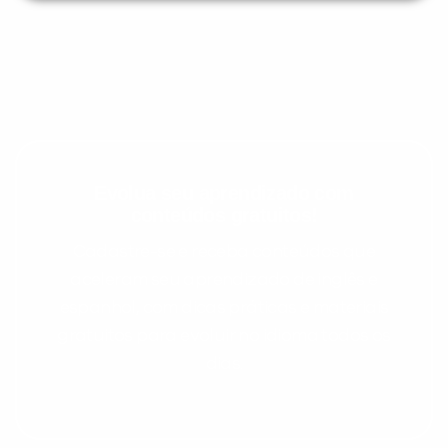
Evolua seu aprendizado com
conteúdos gratuitos!
Cadastre-se e receba conteúdos que
aceleram seu aprendizado de inglês e
espanhol, com dicas práticas e materiais
gratuitos para evoluir no idioma todos os
dias.