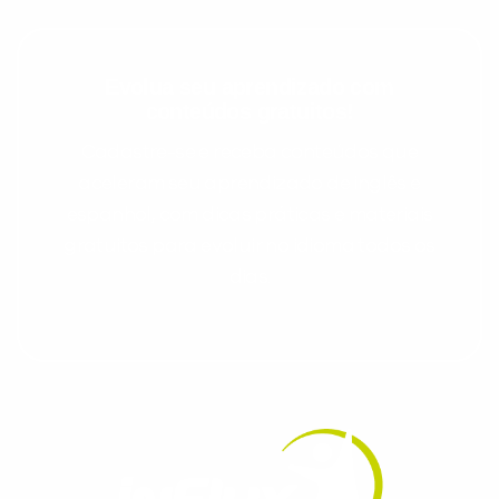
Evolua seu aprendizado com
conteúdos gratuitos!
Cadastre-se e receba conteúdos que
aceleram seu aprendizado de inglês e
espanhol, com dicas práticas e materiais
gratuitos para evoluir no idioma todos os
dias.