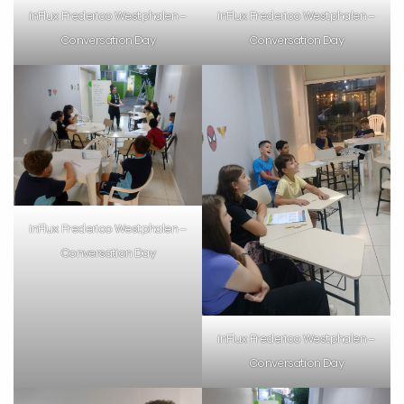
inFlux Frederico Westphalen –
inFlux Frederico Westphalen –
Preencha com seus dados abaixo e
Conversation Day
Conversation Day
já vamos te colocar em contato
com a
:
inFlux Frederico Westphalen –
Conversation Day
Você é aluno inFlux?
Sim
Não
inFlux Frederico Westphalen –
Conversation Day