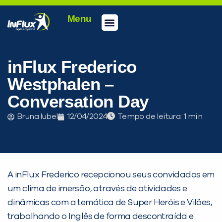
Menu
Conheça a inFlux
Testes e Certificações
Fale Conosco
Portal do aluno
inFlux Climber
Seja um franqueado
inFlux Frederico
Westphalen –
Conversation Day
Bruna Iubel
12/04/2024
Tempo de leitura:
A inFlux Frederico recepcionou seus convidados em
um clima de imersão, através de atividades e
dinâmicas com a temática de Super Heróis e Vilões,
trabalhando o Inglês de forma descontraída e