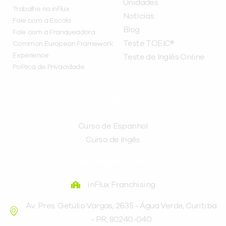
Unidades
Trabalhe na inFlux
Notícias
Fale com a Escola
Blog
Fale com a Franqueadora
Teste TOEIC®
Common European Framework
Experience
Teste de Inglês Online
Política de Privacidade
CURSOS
Curso de Espanhol
Curso de Ingês
FRANQUEADORA
inFlux Franchising
Av. Pres. Getúlio Vargas, 2635 - Água Verde, Curitiba
- PR, 80240-040