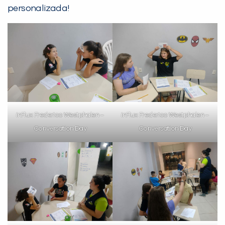
personalizada!
PEÇA UMA DEMONSTRAÇÃO DE MÉTODO
Desculpe!
Não encontramos nenhuma unidade
inFlux nesta cidade ou bairro que
inFlux Frederico Westphalen –
inFlux Frederico Westphalen –
você digitou.
Conversation Day
Conversation Day