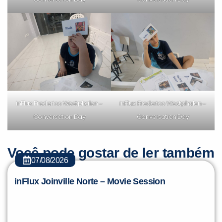
inFlux Frederico Westphalen –
inFlux Frederico Westphalen –
Conversation Day
Conversation Day
Você pode gostar de ler também
07/08/2026
inFlux Joinville Norte – Movie Session