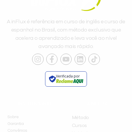
A inFlux é referência em curso de inglês e curso de
espanhol no Brasil, com método exclusivo que
acelera o aprendizado e leva você ao nível
avançado mais rápido.
Verificada por
INSTITUCIONAL
A INFLUX
Sobre
Método
Garantia
Cursos
Convênios