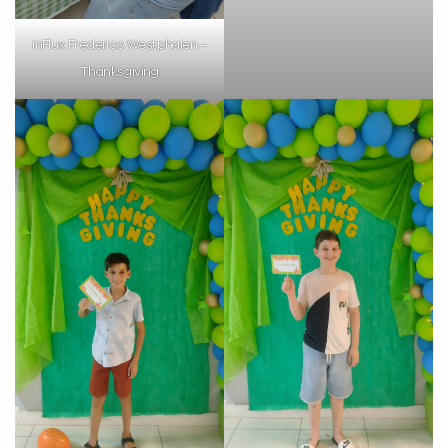
VOLTAR
inFlux Frederico Westphalen –
Thanksgiving