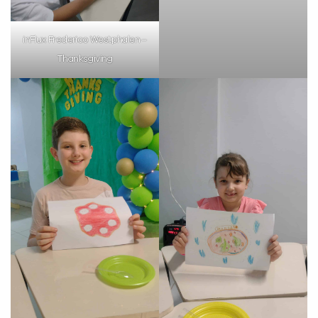
inFlux Frederico Westphalen –
Thanksgiving