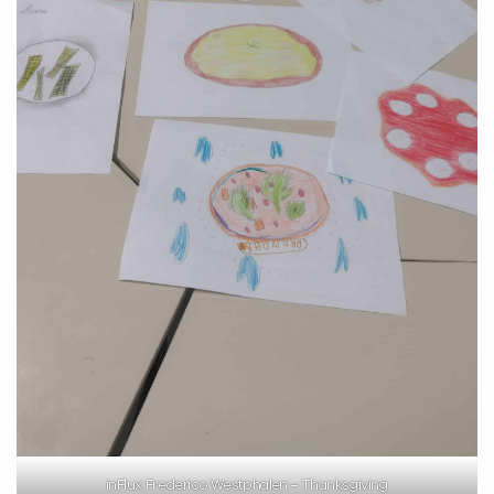
inFlux Frederico Westphalen – Thanksgiving