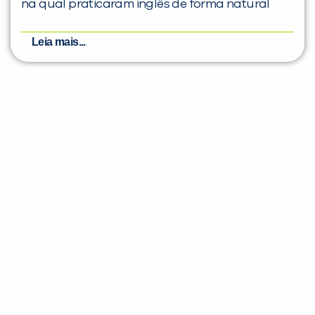
na qual praticaram inglês de forma natural
Leia mais...
Evolua seu aprendizado com
conteúdos gratuitos!
Cadastre-se e receba conteúdos que
aceleram seu aprendizado de inglês e
espanhol, com dicas práticas e materiais
gratuitos para evoluir no idioma todos os