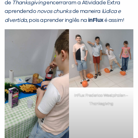
Preencha com seus dados abaixo e
de
Thanksgiving
encerraram a Atividade Extra
já vamos te colocar em contato
aprendendo
novos chunks
de maneira
lúdica e
com a
:
inFlux
divertida
, pois aprender inglês na
é assim!
Você é aluno inFlux?
inFlux Frederico Westphalen –
Sim
Não
Thanksgiving