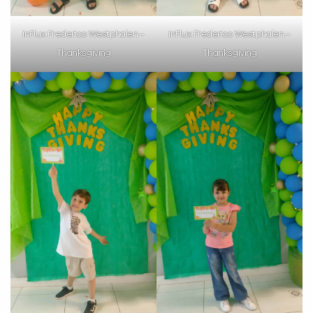
inFlux Frederico Westphalen –
inFlux Frederico Westphalen –
Thanksgiving
Thanksgiving