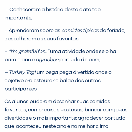
– Conheceram a história desta data tão
PEÇA UMA DEMONSTRAÇÃO DE MÉTODO
importante;
– Aprenderam sobre as
comidas típicas
do feriado,
Desculpe!
e escolheram as suas favoritas!
Não encontramos nenhuma unidade
inFlux nesta cidade ou bairro que
–
“I’m grateful for…”
uma atividade onde se olha
você digitou.
para o ano e
agradece
por tudo de bom;
– Turkey Tag!
um pega pega divertido onde o
objetivo era estourar o balão dos outros
participantes.
Os alunos puderam desenhar suas comidas
favoritas, comer coisas gostosas, brincar com jogos
divertidos e o mais importante: agradecer por tudo
que aconteceu neste ano e no melhor clima