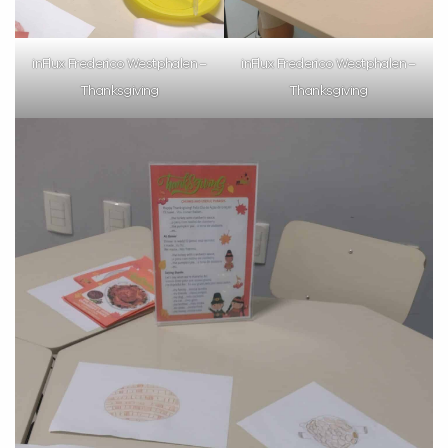
inFlux Frederico Westphalen –
inFlux Frederico Westphalen –
Thanksgiving
Thanksgiving