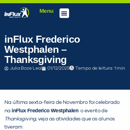
Menu
Conheça a inFlux
Testes e Certificações
Fale Conosco
Portal do aluno
inFlux Climber
Seja um franqueado
inFlux Frederico
Westphalen –
Thanksgiving
Julia Boze Leal
01/12/2025
Tempo de leitura:
Na última sexta-feira de Novembro foi celebrado
inFlux Frederico Westphalen
na
o evento de
Thanksgiving
, veja as atividades que os alunos
tiveram: