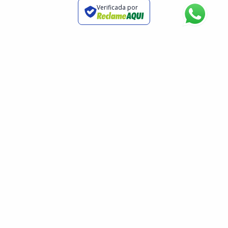
Verificada por
INSTITUCIONAL
A INFLUX
Sobre
Método
Garantia
Cursos
Convênios
Unidades
Trabalhe na inFlux
Notícias
Fale com a Escola
Blog
Fale com a Franqueadora
Teste TOEIC®
Common European Framework
Experience
Teste de Inglês Online
Política de Privacidade
CURSOS