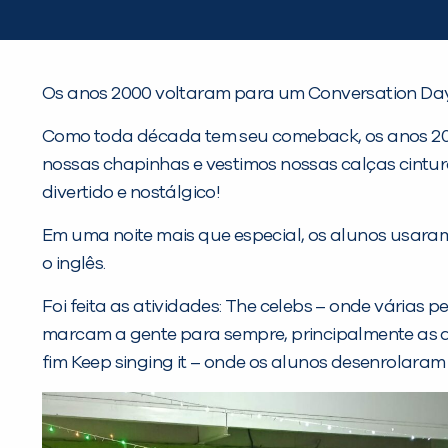
Os anos 2000 voltaram para um Conversation Day
Como toda década tem seu comeback, os anos 20
nossas chapinhas e vestimos nossas calças cintur
divertido e nostálgico!
Em uma noite mais que especial, os alunos usara
o inglês.
Foi feita as atividades: The celebs – onde vária
marcam a gente para sempre, principalmente as de
fim Keep singing it – onde os alunos desenrolara