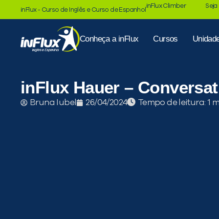
inFlux Climber
Seja
inFlux - Curso de Inglês e Curso de Espanhol
Conheça a inFlux
Cursos
Unidad
inFlux Hauer – Conversat
Tempo de leitura:
Bruna Iubel
26/04/2024