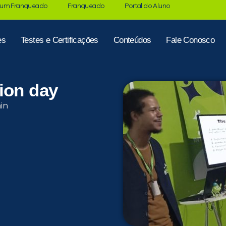
 um Franqueado
Franqueado
Portal do Aluno
es
Testes e Certificações
Conteúdos
Fale Conosco
ion day