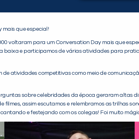
 mais que especial!
00 voltaram para um Conversation Day mais que espec
a baixa e participamos de várias atividades para prati
m de atividades competitivas como meio de comunicaçã
s perguntas sobre celebridades da época geraram altas 
 filmes, assim escutamos e relembramos as trilhas son
m cantando e festejando com os colegas! Foi muito mági