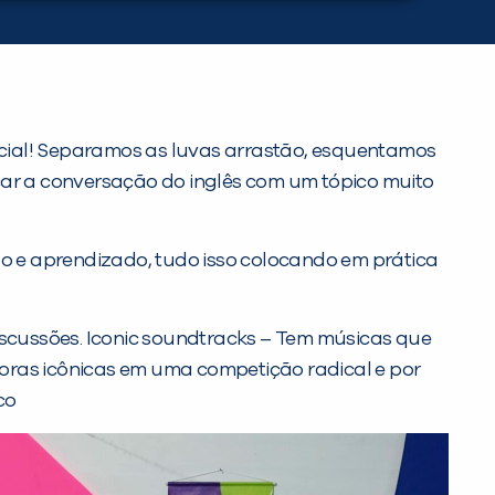
ial! Separamos as luvas arrastão, esquentamos
car a conversação do inglês com um tópico muito
o e aprendizado, tudo isso colocando em prática
discussões. Iconic soundtracks – Tem músicas que
oras icônicas em uma competição radical e por
co