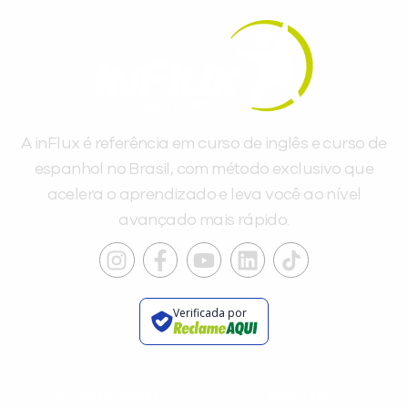
A inFlux é referência em curso de inglês e curso de
espanhol no Brasil, com método exclusivo que
acelera o aprendizado e leva você ao nível
avançado mais rápido.
Verificada por
INSTITUCIONAL
A INFLUX