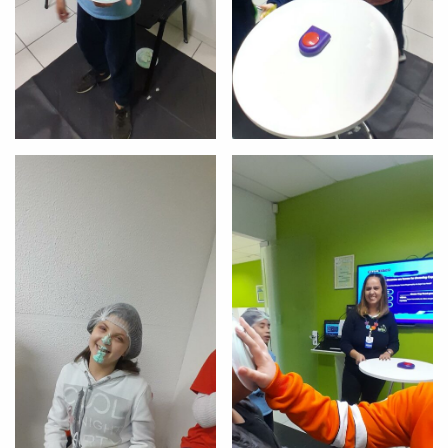
Preencha com seus dados abaixo e
já vamos te colocar em contato
com a
:
Você é aluno inFlux?
Sim
Não