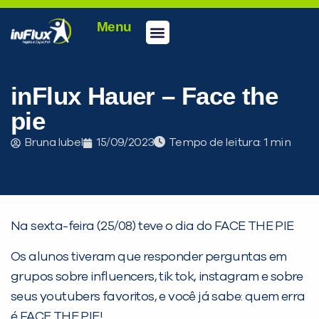
Menu
Conheça a inFlux
Testes e Certificações
Fale Conosco
Portal do aluno
inFlux Climber
Seja um franqueado
inFlux Hauer – Face the
pie
Bruna Iubel
15/09/2023
Tempo de leitura:
Na sexta-feira (25/08) teve o dia do FACE THE PIE
Os alunos tiveram que responder perguntas em
grupos sobre influencers, tik tok, instagram e sobre
seus youtubers favoritos, e você já sabe: quem erra
é FACE THE PIE!