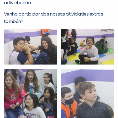
adivinhação.
Venha participar das nossas atividades extras
Desculpe!
também!
Não encontramos nenhuma unidade
inFlux nesta cidade ou bairro que
você digitou.
Preencha com seus dados abaixo e
já vamos te colocar em contato