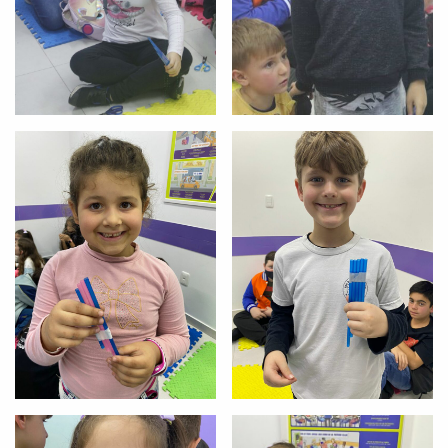
com a
:
Você é aluno inFlux?
Sim
Não
VOLTAR