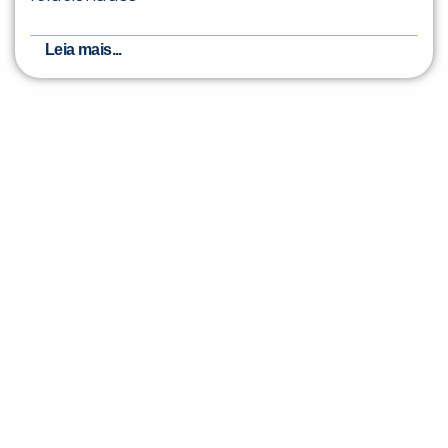
Leia mais...
Evolua seu aprendizado com
conteúdos gratuitos!
Cadastre-se e receba conteúdos que
aceleram seu aprendizado de inglês e
espanhol, com dicas práticas e materiais
gratuitos para evoluir no idioma todos os
dias.