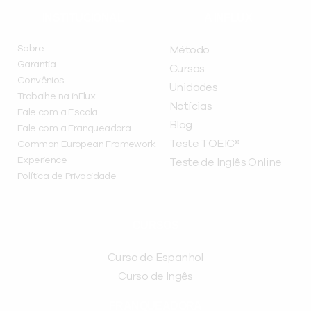
INSTITUCIONAL
A INFLUX
Sobre
Método
Garantia
Cursos
Convênios
Unidades
Trabalhe na inFlux
Notícias
Fale com a Escola
Blog
Fale com a Franqueadora
Teste TOEIC®
Common European Framework
Experience
Teste de Inglês Online
Política de Privacidade
CURSOS
Curso de Espanhol
Curso de Ingês
FRANQUEADORA