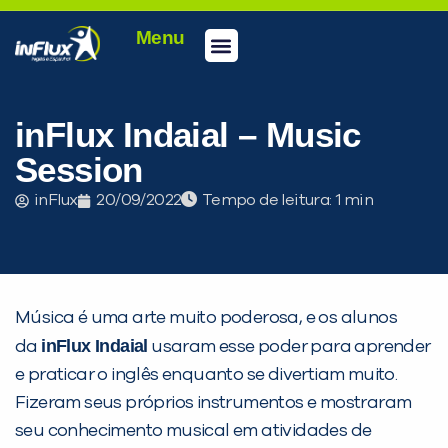
Menu
Conheça a inFlux
Testes e Certificações
Fale Conosco
Portal do aluno
inFlux Climber
Seja um franqueado
inFlux Indaial – Music
Session
inFlux
20/09/2022
Tempo de leitura:
Música é uma arte muito poderosa, e os alunos
inFlux Indaial
da
usaram esse poder para aprender
e praticar o inglês enquanto se divertiam muito.
Fizeram seus próprios instrumentos e mostraram
seu conhecimento musical em atividades de
PEÇA UMA DEMONSTRAÇÃO DE MÉTODO