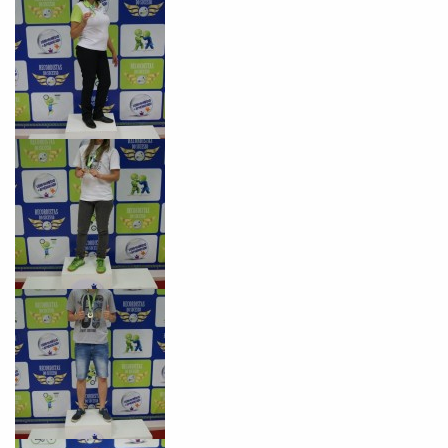
Desculpe!
Não encontramos nenhuma unidade
inFlux nesta cidade ou bairro que
você digitou.
Preencha com seus dados abaixo e
já vamos te colocar em contato
com a
: