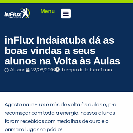
Menu
Conheça a inFlux
Testes e Certificações
Fale Conosco
Portal do aluno
inFlux Climber
Seja um franqueado
inFlux Indaiatuba dá as
boas vindas a seus
alunos na Volta às Aulas
Alisson
22/08/2016
Tempo de leitura:
Agosto na inFlux é mês de volta às aulas e, pra
recomeçar com toda a energia, nossos alunos
foram recebidos com medalhas de ouro e o
primeiro lugar no pódio!