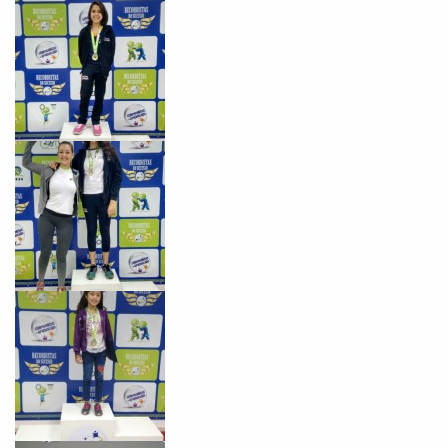
Você é aluno inFlux?
Sim
Não
VOLTAR