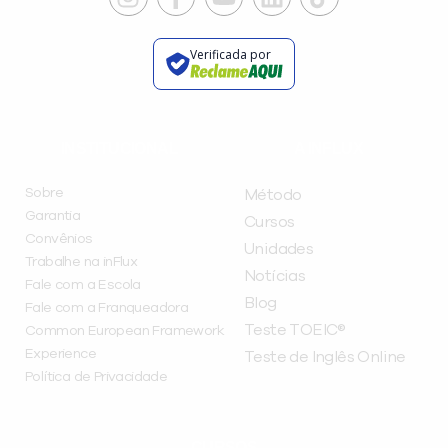
Verificada por
INSTITUCIONAL
A INFLUX
Sobre
Método
Garantia
Cursos
Convênios
Unidades
Trabalhe na inFlux
Notícias
Fale com a Escola
Blog
Fale com a Franqueadora
Teste TOEIC®
Common European Framework
Experience
Teste de Inglês Online
Política de Privacidade
CURSOS