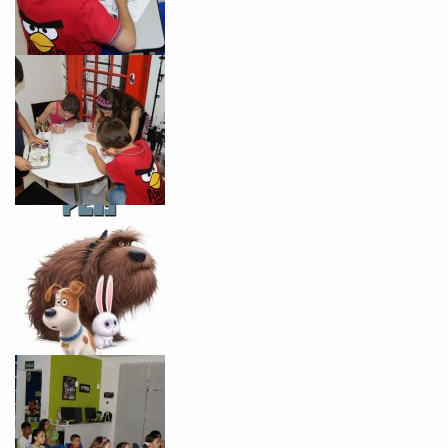
Você é aluno inFlux?
Sim
Não
VOLTAR