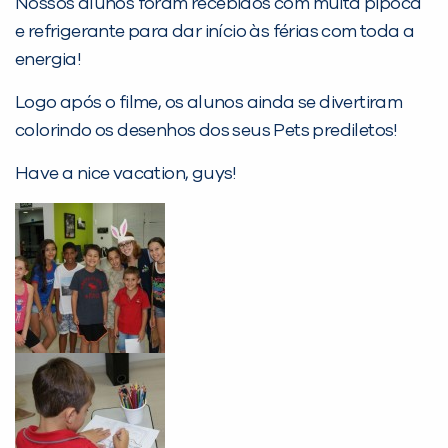
Nossos alunos foram recebidos com muita pipoca
Desculpe!
e refrigerante para dar início às férias com toda a
Não encontramos nenhuma unidade
energia!
inFlux nesta cidade ou bairro que
Logo após o filme, os alunos ainda se divertiram
você digitou.
colorindo os desenhos dos seus Pets prediletos!
Have a nice vacation, guys!
Preencha com seus dados abaixo e
já vamos te colocar em contato
com a
: