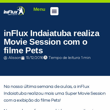
Menu
Conheça a inFlux
Testes e Certificações
Fale Conosco
Portal do aluno
inFlux Climber
Seja um franqueado
inFlux Indaiatuba realiza
Movie Session com o
filme Pets
Alisson
15/12/2016
Tempo de leitura:
Na nossa última semana de aulas, a inFlux
Indaiatuba realizou mais uma Super Movie Session
PEÇA UMA DEMONSTRAÇÃO DE MÉTODO
com a exibição do filme Pets!