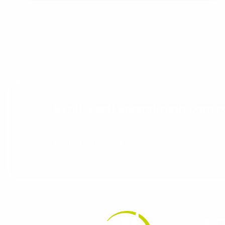
Evolua seu aprendizado com co
Cadastre-se e receba conteúdos que acele
evoluir no idioma todos os dias.
INST