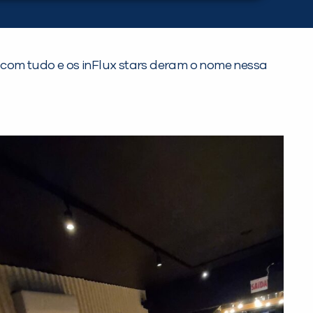
 com tudo e os inFlux stars deram o nome nessa