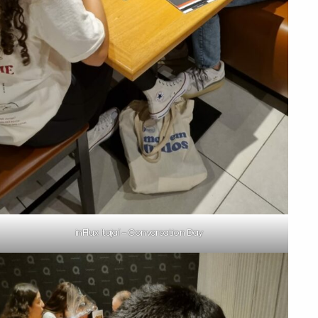
inFlux Itajaí – Convarsation Day