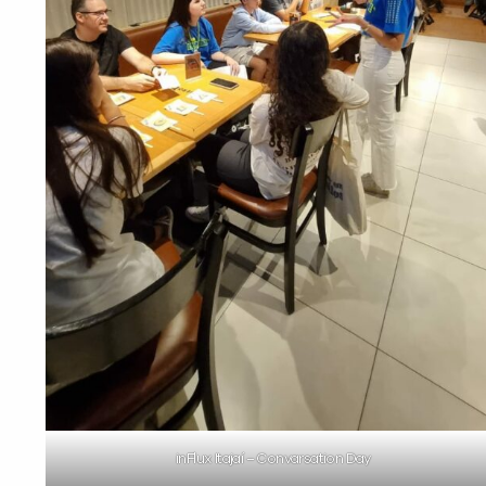
inFlux Itajaí – Convarsation Day