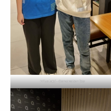
inFlux Itajaí – Convarsation Day