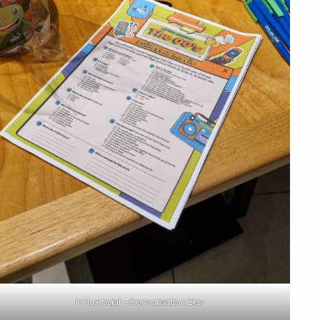
inFlux Itajaí – Convarsation Day