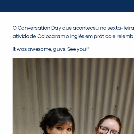
O Conversation Day que aconteceu na sexta-feira
atividade. Colocaram o inglês em prática e rel
It was awesome, guys. See you!”