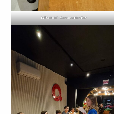
inFlux Itajaí – Convarsation Day