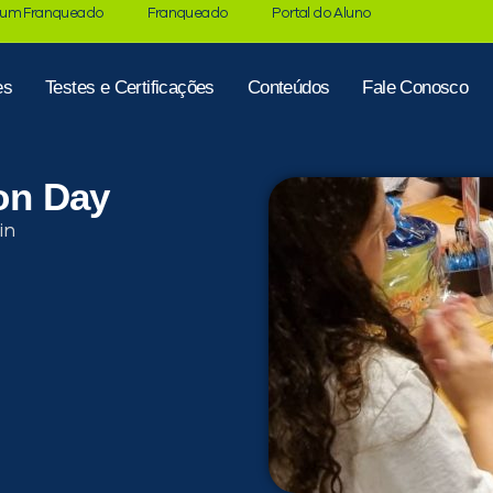
 um Franqueado
Franqueado
Portal do Aluno
es
Testes e Certificações
Conteúdos
Fale Conosco
ion Day