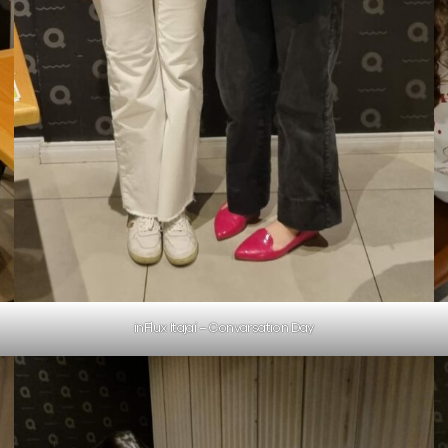
inFlux Itajaí – Convarsation Day