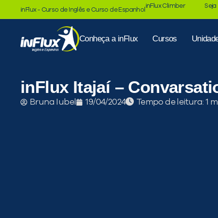
inFlux Climber
Seja
inFlux - Curso de Inglês e Curso de Espanhol
Conheça a inFlux
Cursos
Unidad
inFlux Itajaí – Convarsat
Tempo de leitura:
Bruna Iubel
19/04/2024