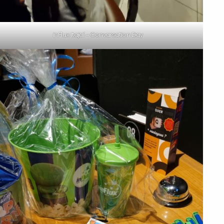
inFlux Itajaí – Convarsation Day