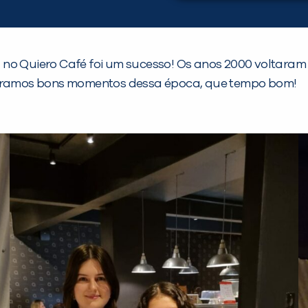
 no Quiero Café foi um sucesso! Os anos 2000 voltaram
embramos bons momentos dessa época, que tempo bom!