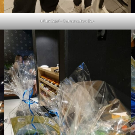
inFlux Itajaí – Convarsation Day