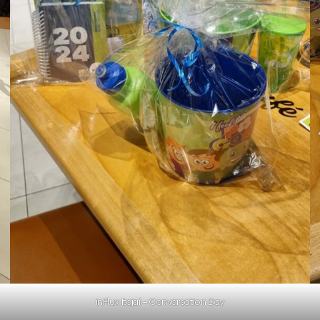
inFlux Itajaí – Convarsation Day