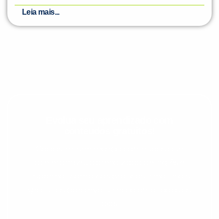
Leia mais...
Evolua seu aprendizado com
conteúdos gratuitos!
Cadastre-se e receba conteúdos que
aceleram seu aprendizado de inglês e
espanhol, com dicas práticas e materiais
gratuitos para evoluir no idioma todos os
dias.