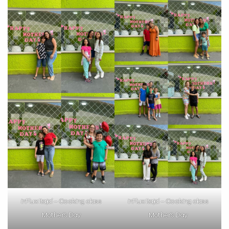
VOLTAR
inFlux Itajaí – Cooking class
inFlux Itajaí – Cooking class
Mother’s Day
Mother’s Day