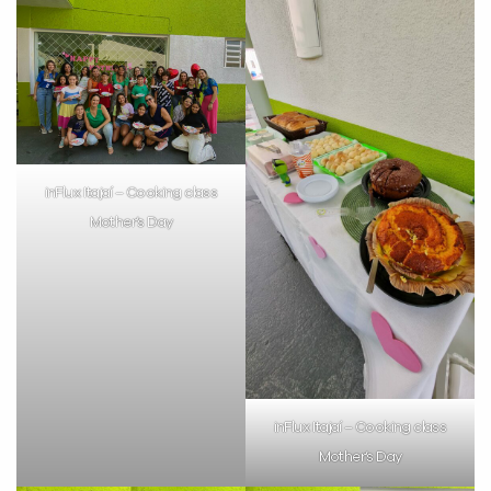
já vamos te colocar em contato
com a
:
inFlux Itajaí – Cooking class
Mother’s Day
Você é aluno inFlux?
Sim
Não
inFlux Itajaí – Cooking class
Mother’s Day