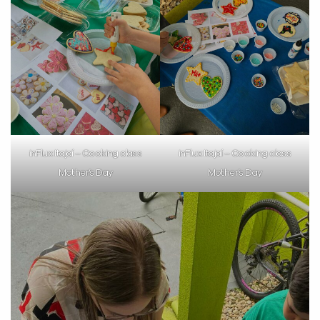
inFlux Itajaí – Cooking class
inFlux Itajaí – Cooking class
Mother’s Day
Mother’s Day