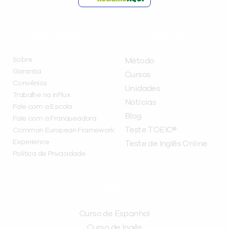
INSTITUCIONAL
A INFLUX
Sobre
Método
Garantia
Cursos
Convênios
Unidades
Trabalhe na inFlux
Notícias
Fale com a Escola
Blog
Fale com a Franqueadora
Teste TOEIC®
Common European Framework
Experience
Teste de Inglês Online
Política de Privacidade
CURSOS
Curso de Espanhol
Curso de Ingês