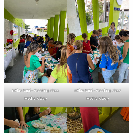
inFlux Itajaí – Cooking class
inFlux Itajaí – Cooking class
Mother’s Day
Mother’s Day