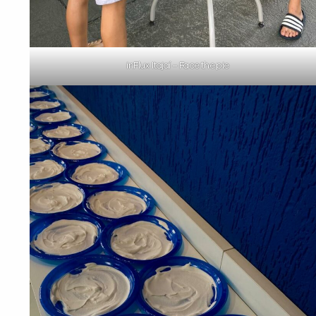
inFlux Itajaí – Face the pie