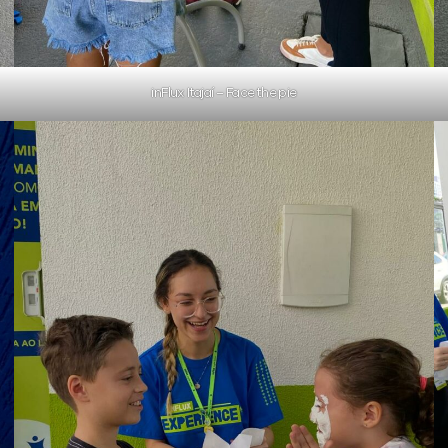
inFlux Itajaí – Face the pie