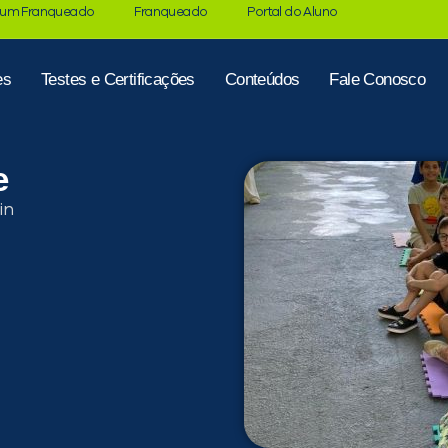
 um Franqueado
Franqueado
Portal do Aluno
es
Testes e Certificações
Conteúdos
Fale Conosco
e