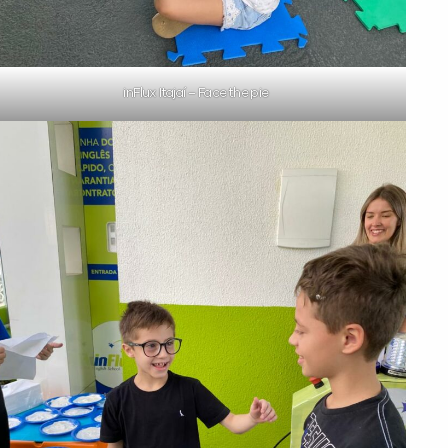
inFlux Itajaí – Face the pie