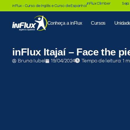
inFlux Climber
Seja
inFlux - Curso de Inglês e Curso de Espanhol
Conheça a inFlux
Cursos
Unidad
inFlux Itajaí – Face the pi
Tempo de leitura:
Bruna Iubel
19/04/2024