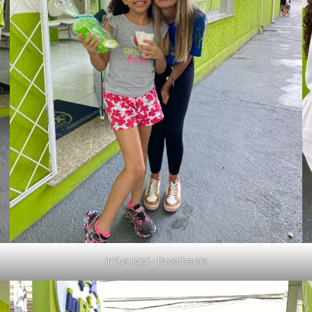
inFlux Itajaí – Face the pie