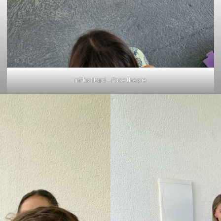
inFlux Itajaí – Face the pie