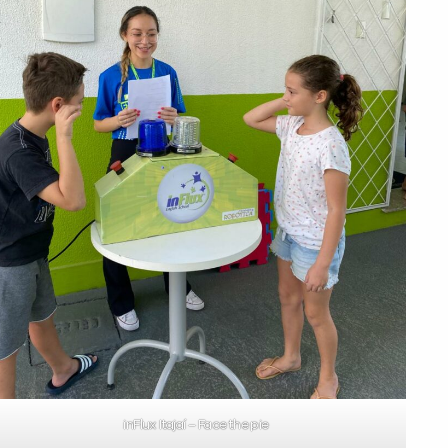
inFlux Itajaí – Face the pie