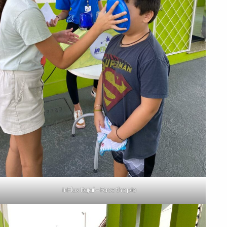
inFlux Itajaí – Face the pie