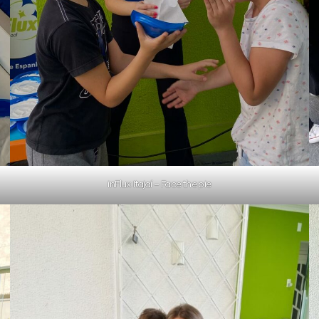
inFlux Itajaí – Face the pie