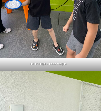
inFlux Itajaí – Face the pie