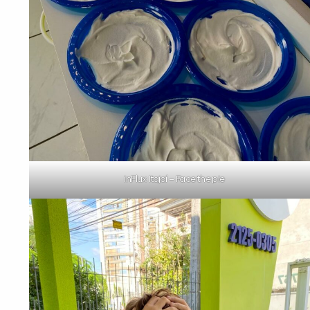
inFlux Itajaí – Face the pie