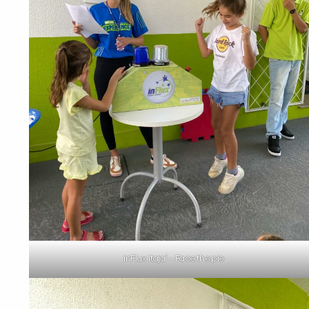
inFlux Itajaí – Face the pie