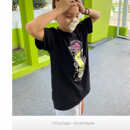
inFlux Itajaí – Face the pie