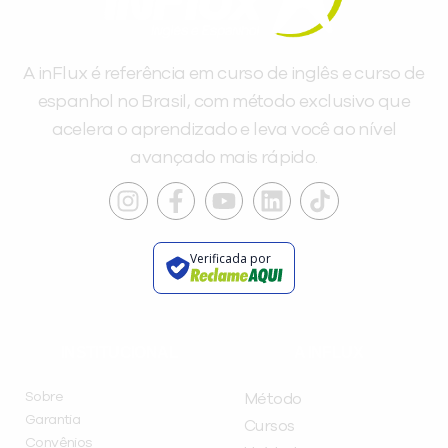
A inFlux é referência em curso de inglês e curso de
espanhol no Brasil, com método exclusivo que
acelera o aprendizado e leva você ao nível
avançado mais rápido.
Verificada por
INSTITUCIONAL
A INFLUX
Sobre
Método
Garantia
Cursos
Convênios