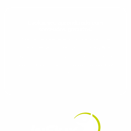
Evolua seu aprendizado com
conteúdos gratuitos!
Cadastre-se e receba conteúdos que
aceleram seu aprendizado de inglês e
espanhol, com dicas práticas e materiais
gratuitos para evoluir no idioma todos os
dias.