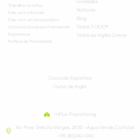
Unidades
Trabalhe na inFlux
Notícias
Fale com a Escola
Blog
Fale com a Franqueadora
Teste TOEIC®
Common European Framework
Experience
Teste de Inglês Online
Política de Privacidade
CURSOS
Curso de Espanhol
Curso de Ingês
FRANQUEADORA
inFlux Franchising
Av. Pres. Getúlio Vargas, 2635 - Água Verde, Curitiba
- PR, 80240-040