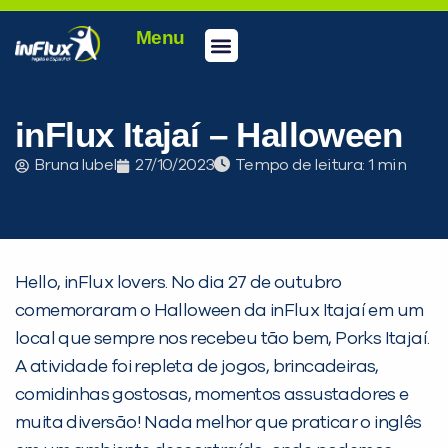
Menu
Conheça a inFlux
Testes e Certificações
Fale Conosco
Portal do aluno
inFlux Climber
Seja um franqueado
inFlux Itajaí – Halloween
Bruna Iubel
27/10/2023
Tempo de leitura:
Hello, inFlux lovers. No dia 27 de outubro
comemoraram o Halloween da inFlux Itajaí em um
local que sempre nos recebeu tão bem, Porks Itajaí.
A atividade foi repleta de jogos, brincadeiras,
comidinhas gostosas, momentos assustadores e
PEÇA UMA DEMONSTRAÇÃO DE MÉTODO
muita diversão! Nada melhor que praticar o inglês