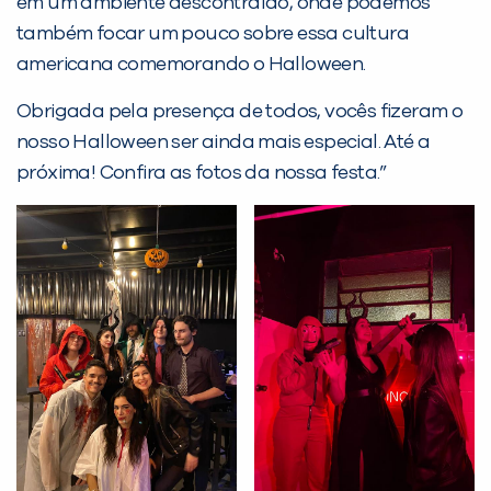
em um ambiente descontraído, onde podemos
também focar um pouco sobre essa cultura
Desculpe!
americana comemorando o Halloween.
Não encontramos nenhuma unidade
inFlux nesta cidade ou bairro que
Obrigada pela presença de todos, vocês fizeram o
você digitou.
nosso Halloween ser ainda mais especial. Até a
próxima! Confira as fotos da nossa festa.”
Preencha com seus dados abaixo e
já vamos te colocar em contato
com a
: