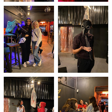
Você é aluno inFlux?
Sim
Não
VOLTAR