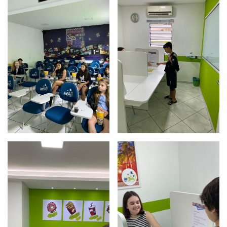
Você é aluno inFlux?
Sim
Não
VOLTAR