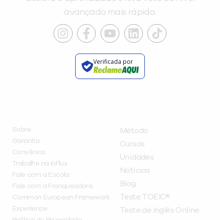
avançado mais rápido.
Verificada por
INSTITUCIONAL
A INFLUX
Sobre
Método
Garantia
Cursos
Convênios
Unidades
Trabalhe na inFlux
Notícias
Fale com a Escola
Blog
Fale com a Franqueadora
Teste TOEIC®
Common European Framework
Experience
Teste de Inglês Online
Política de Privacidade