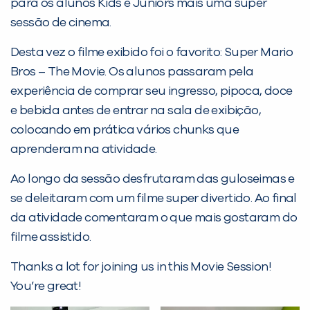
para os alunos Kids e Juniors mais uma super
Desculpe!
sessão de cinema.
Não encontramos nenhuma unidade
Desta vez o filme exibido foi o favorito: Super Mario
inFlux nesta cidade ou bairro que
Bros – The Movie. Os alunos passaram pela
você digitou.
experiência de comprar seu ingresso, pipoca, doce
e bebida antes de entrar na sala de exibição,
colocando em prática vários chunks que
aprenderam na atividade.
Ao longo da sessão desfrutaram das guloseimas e
se deleitaram com um filme super divertido. Ao final
da atividade comentaram o que mais gostaram do
filme assistido.
Preencha com seus dados abaixo e
Thanks a lot for joining us in this Movie Session!
já vamos te colocar em contato
You’re great!
com a
: