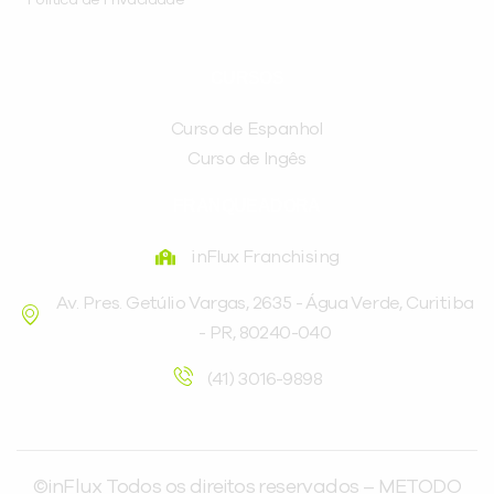
CURSOS
Curso de Espanhol
Curso de Ingês
FRANQUEADORA
inFlux Franchising
Av. Pres. Getúlio Vargas, 2635 - Água Verde, Curitiba
- PR, 80240-040
(41) 3016-9898
©inFlux Todos os direitos reservados – METODO