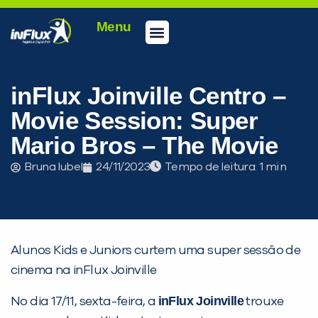
Menu
Conheça a inFlux
Testes e Certificações
Fale Conosco
Portal do aluno
inFlux Climber
Seja um franqueado
inFlux Joinville Centro –
Movie Session: Super
Mario Bros – The Movie
Bruna Iubel
24/11/2023
Tempo de leitura:
Alunos Kids e Juniors curtem uma super sessão de
cinema na inFlux Joinville
PEÇA UMA DEMONSTRAÇÃO DE MÉTODO
inFlux Joinville
No dia 17/11, sexta-feira, a
trouxe