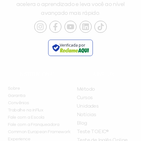
acelera o aprendizado e leva você ao nível
avançado mais rápido.
Verificada por
INSTITUCIONAL
A INFLUX
Sobre
Método
Garantia
Cursos
Convênios
Unidades
Trabalhe na inFlux
Notícias
Fale com a Escola
Blog
Fale com a Franqueadora
Teste TOEIC®
Common European Framework
Experience
Teste de Inglês Online