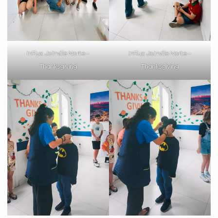
inFlux Joinville Norte –
inFlux Joinville Norte –
Thanksgiving
Thanksgiving
Você é aluno inFlux?
Sim
Não
VOLTAR