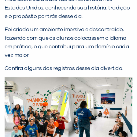
Estados Unidos, conhecendo sua história, tradição
Desculpe!
e o propósito por trás desse dia.
Não encontramos nenhuma unidade
Foi criado um ambiente imersivo e descontraído,
inFlux nesta cidade ou bairro que
fazendo com que os alunos colocassem o idioma
você digitou.
em prática, o que contribui para um domínio cada
vez maior.
Confira alguns dos registros desse dia divertido.
Preencha com seus dados abaixo e
já vamos te colocar em contato
com a
: