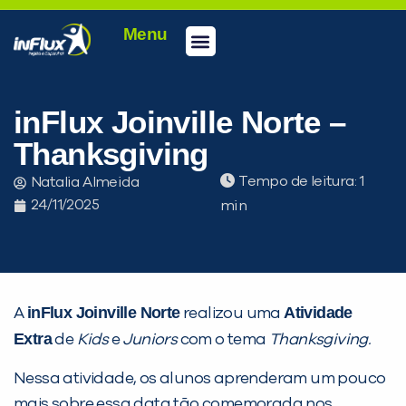
Menu
Conheça a inFlux
Testes e Certificações
Fale Conosco
Portal do aluno
inFlux Climber
Seja um franqueado
inFlux Joinville Norte –
Thanksgiving
Tempo de leitura:
Natalia Almeida
24/11/2025
inFlux Joinville Norte
Atividade
A
realizou uma
Extra
de
Kids
e
Juniors
com o tema
Thanksgiving.
Nessa atividade, os alunos aprenderam um pouco
PEÇA UMA DEMONSTRAÇÃO DE MÉTODO
mais sobre essa data tão comemorada nos