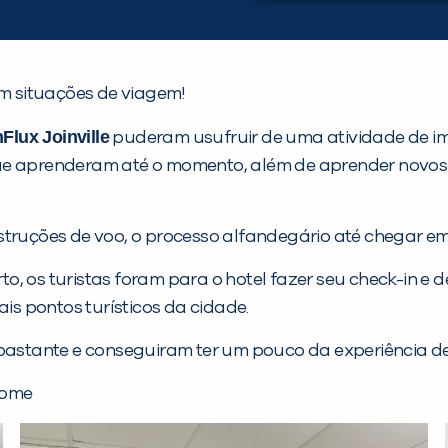
em situações de viagem!
nFlux Joinville
puderam usufruir de uma atividade de im
que aprenderam até o momento, além de aprender novo
struções de voo, o processo alfandegário até chegar em 
o, os turistas foram para o hotel fazer seu check-in e
ais pontos turísticos da cidade.
m bastante e conseguiram ter um pouco da experiência 
esome