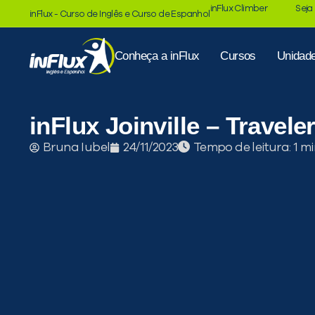
inFlux Climber
Seja
inFlux - Curso de Inglês e Curso de Espanhol
Conheça a inFlux
Cursos
Unidad
inFlux Joinville – Travel
Tempo de leitura:
Bruna Iubel
24/11/2023