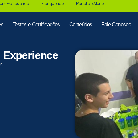
 um Franqueado
Franqueado
Portal do Aluno
es
Testes e Certificações
Conteúdos
Fale Conosco
er Experience