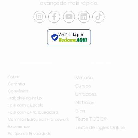
avançado mais rápido.
Verificada por
INSTITUCIONAL
A INFLUX
Sobre
Método
Garantia
Cursos
Convênios
Unidades
Trabalhe na inFlux
Notícias
Fale com a Escola
Blog
Fale com a Franqueadora
Teste TOEIC®
Common European Framework
Experience
Teste de Inglês Online
Política de Privacidade