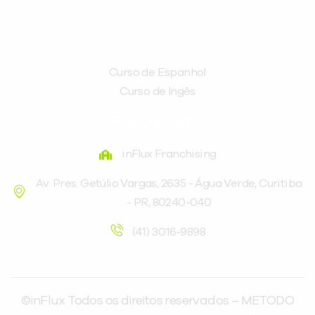
CURSOS
Curso de Espanhol
Curso de Ingês
FRANQUEADORA
inFlux Franchising
Av. Pres. Getúlio Vargas, 2635 - Água Verde, Curitiba
- PR, 80240-040
(41) 3016-9898
©inFlux Todos os direitos reservados – METODO