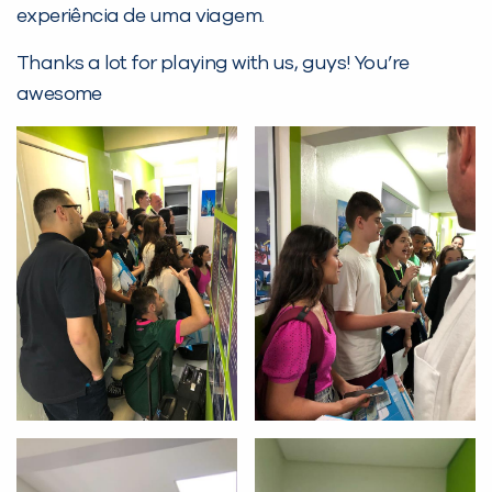
experiência de uma viagem.
com a
:
Thanks a lot for playing with us, guys! You’re
awesome
Você é aluno inFlux?
Sim
Não
VOLTAR