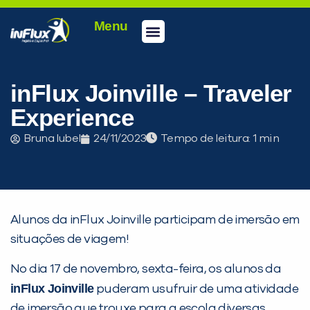
Menu
Conheça a inFlux
Testes e Certificações
Fale Conosco
Portal do aluno
inFlux Climber
Seja um franqueado
inFlux Joinville – Traveler
Experience
Bruna Iubel
24/11/2023
Tempo de leitura:
Alunos da inFlux Joinville participam de imersão em
situações de viagem!
No dia 17 de novembro, sexta-feira, os alunos da
inFlux Joinville
puderam usufruir de uma atividade
de imersão que trouxe para a escola diversas