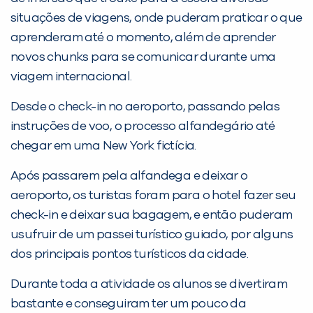
PEÇA UMA DEMONSTRAÇÃO DE MÉTODO
situações de viagens, onde puderam praticar o que
aprenderam até o momento, além de aprender
Desculpe!
novos chunks para se comunicar durante uma
Não encontramos nenhuma unidade
viagem internacional.
inFlux nesta cidade ou bairro que
Desde o check-in no aeroporto, passando pelas
você digitou.
instruções de voo, o processo alfandegário até
chegar em uma New York fictícia.
Após passarem pela alfandega e deixar o
aeroporto, os turistas foram para o hotel fazer seu
check-in e deixar sua bagagem, e então puderam
usufruir de um passei turístico guiado, por alguns
dos principais pontos turísticos da cidade.
Durante toda a atividade os alunos se divertiram
Preencha com seus dados abaixo e
bastante e conseguiram ter um pouco da
já vamos te colocar em contato