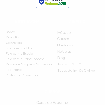
INSTITUCIONAL
A INFLUX
Sobre
Método
Garantia
Cursos
Convênios
Unidades
Trabalhe na inFlux
Notícias
Fale com a Escola
Blog
Fale com a Franqueadora
Teste TOEIC®
Common European Framework
Experience
Teste de Inglês Online
Política de Privacidade
CURSOS
Curso de Espanhol