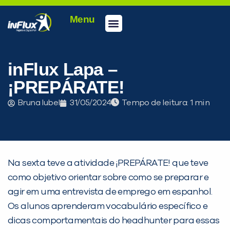
Menu
Conheça a inFlux
Testes e Certificações
Fale Conosco
Portal do aluno
inFlux Climber
Seja um franqueado
inFlux Lapa –
¡PREPÁRATE!
Bruna Iubel
31/05/2024
Tempo de leitura:
Na sexta teve a atividade ¡PREPÁRATE! que teve
como objetivo orientar sobre como se preparar e
PEÇA UMA DEMONSTRAÇÃO DE MÉTODO
agir em uma entrevista de emprego em espanhol.
Os alunos aprenderam vocabulário específico e
Desculpe!
dicas comportamentais do headhunter para essas