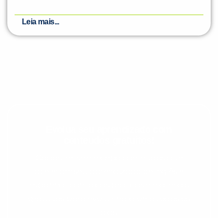
Leia mais...
Evolua seu aprendizado com
conteúdos gratuitos!
Cadastre-se e receba conteúdos que
aceleram seu aprendizado de inglês e
espanhol, com dicas práticas e materiais
gratuitos para evoluir no idioma todos os
dias.