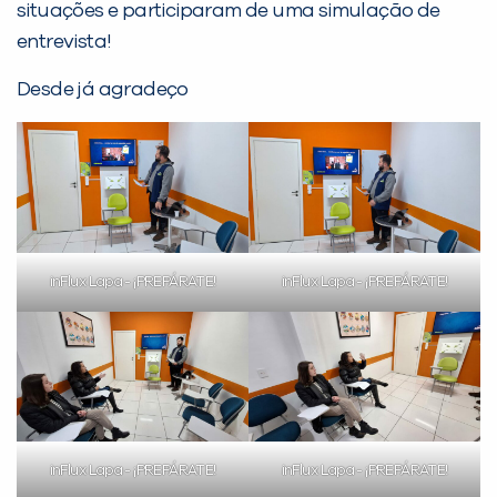
Não encontramos nenhuma unidade
situações e participaram de uma simulação de
inFlux nesta cidade ou bairro que
entrevista!
você digitou.
Desde já agradeço
inFlux Lapa - ¡PREPÁRATE!
inFlux Lapa - ¡PREPÁRATE!
Preencha com seus dados abaixo e
já vamos te colocar em contato
com a
:
inFlux Lapa - ¡PREPÁRATE!
inFlux Lapa - ¡PREPÁRATE!