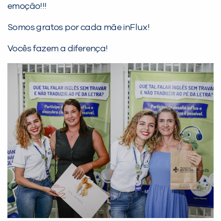
emoção!!!
Somos gratos por cada mãe inFlux!
Vocês fazem a diferença!
PEÇA UMA DEMONSTRAÇÃO DE MÉTODO
Desculpe!
Não encontramos nenhuma unidade
inFlux nesta cidade ou bairro que
você digitou.