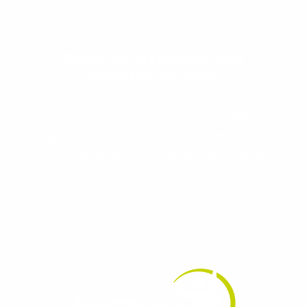
Evolua seu aprendizado com
conteúdos gratuitos!
Cadastre-se e receba conteúdos que
aceleram seu aprendizado de inglês e
espanhol, com dicas práticas e materiais
gratuitos para evoluir no idioma todos os
dias.