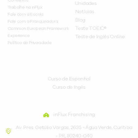
Convênios
Unidades
Trabalhe na inFlux
Notícias
Fale com a Escola
Blog
Fale com a Franqueadora
Teste TOEIC®
Common European Framework
Experience
Teste de Inglês Online
Política de Privacidade
CURSOS
Curso de Espanhol
Curso de Ingês
FRANQUEADORA
inFlux Franchising
Av. Pres. Getúlio Vargas, 2635 - Água Verde, Curitiba
- PR, 80240-040