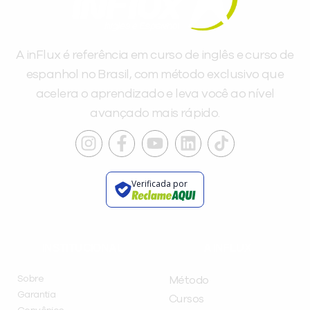
A inFlux é referência em curso de inglês e curso de
espanhol no Brasil, com método exclusivo que
acelera o aprendizado e leva você ao nível
avançado mais rápido.
Verificada por
INSTITUCIONAL
A INFLUX
Sobre
Método
Garantia
Cursos