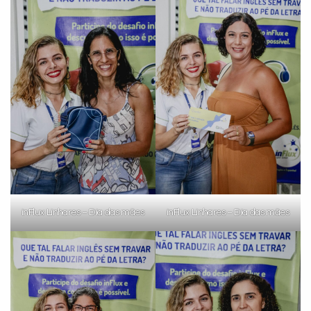
Você é aluno inFlux?
Sim
Não
VOLTAR
inFlux Linhares – Dia das mães
inFlux Linhares – Dia das mães