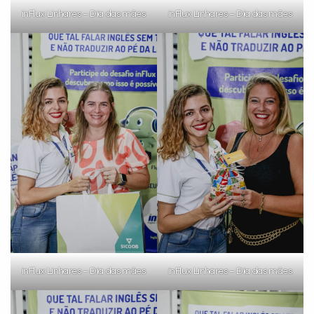
inFlux Linhares – Dia das mães
inFlux Linhares – Dia das mães
Preencha com seus dados abaixo e
já vamos te colocar em contato
com a
:
inFlux Linhares – Dia das mães
inFlux Linhares – Dia das mães