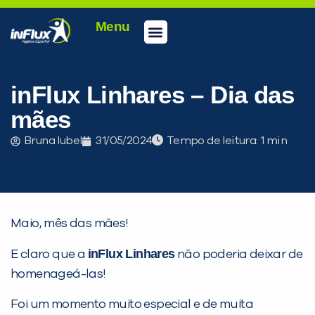
Menu
Conheça a inFlux
Testes e Certificações
Fale Conosco
Portal do aluno
inFlux Climber
Seja um franqueado
inFlux Linhares – Dia das
mães
Bruna Iubel
31/05/2024
Tempo de leitura:
Maio, mês das mães!
inFlux Linhares
E claro que a
não poderia deixar de
homenageá-las!
Foi um momento muito especial e de muita