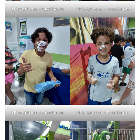
Você é aluno inFlux?
inFlux Linhares – Face the pie
inFlux Linhares – Face the pie
Sim
Não
VOLTAR
inFlux Linhares – Face the pie
inFlux Linhares – Face the pie