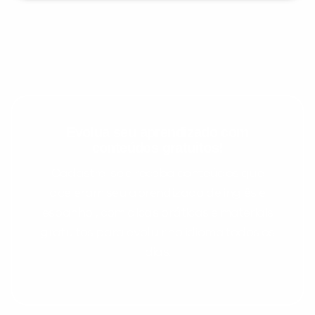
Evolua seu aprendizado com
conteúdos gratuitos!
Cadastre-se e receba conteúdos que
aceleram seu aprendizado de inglês e
espanhol, com dicas práticas e materiais
gratuitos para evoluir no idioma todos os
dias.