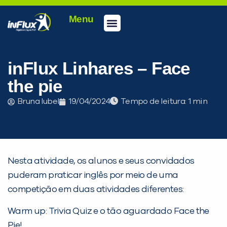
Menu
Conheça a inFlux
Testes e Certificações
Fale Conosco
Portal do aluno
inFlux Climber
Seja um franqueado
inFlux Linhares – Face
the pie
Bruna Iubel
19/04/2024
Tempo de leitura:
Nesta atividade, os alunos e seus convidados
puderam praticar inglês por meio de uma
competição em duas atividades diferentes:
Warm up: Trivia Quiz e o tão aguardado Face the
Pie!