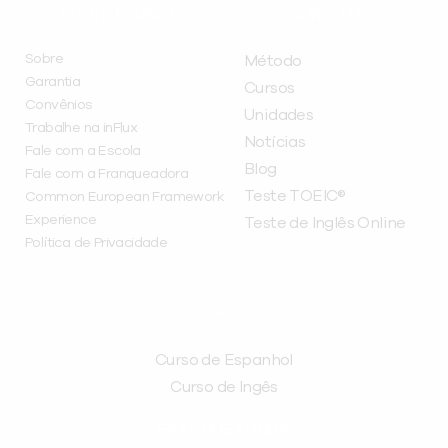
INSTITUCIONAL
A INFLUX
Sobre
Método
Garantia
Cursos
Convênios
Unidades
Trabalhe na inFlux
Notícias
Fale com a Escola
Blog
Fale com a Franqueadora
Teste TOEIC®
Common European Framework
Experience
Teste de Inglês Online
Política de Privacidade
CURSOS
Curso de Espanhol
Curso de Ingês
FRANQUEADORA