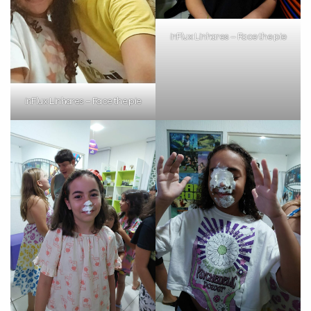
inFlux Linhares – Face the pie
inFlux Linhares – Face the pie
Preencha com seus dados abaixo e
já vamos te colocar em contato
com a
: