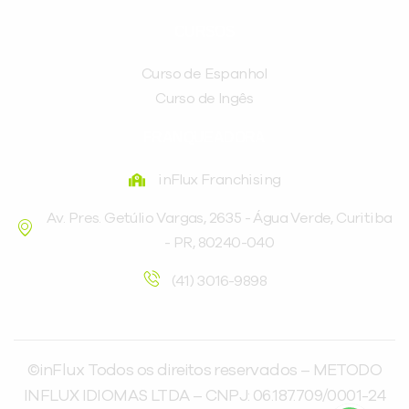
CURSOS
Curso de Espanhol
Curso de Ingês
FRANQUEADORA
inFlux Franchising
Av. Pres. Getúlio Vargas, 2635 - Água Verde, Curitiba
- PR, 80240-040
(41) 3016-9898
©inFlux Todos os direitos reservados – METODO
INFLUX IDIOMAS LTDA – CNPJ: 06.187.709/0001-24