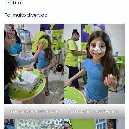
prática!
Foi muito divertido!
PEÇA UMA DEMONSTRAÇÃO DE MÉTODO
Desculpe!
Não encontramos nenhuma unidade
inFlux nesta cidade ou bairro que
você digitou.
inFlux Linhares – Father’s Day
inFlux Linhares – Father’s Day