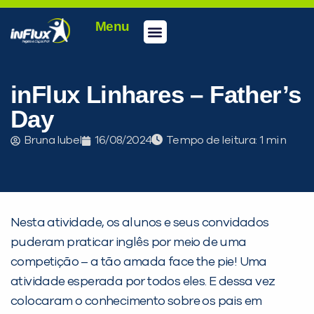
Menu
Conheça a inFlux
Testes e Certificações
Fale Conosco
Portal do aluno
inFlux Climber
Seja um franqueado
inFlux Linhares – Father’s
Day
Bruna Iubel
16/08/2024
Tempo de leitura:
Nesta atividade, os alunos e seus convidados
puderam praticar inglês por meio de uma
competição – a tão amada face the pie! Uma
atividade esperada por todos eles. E dessa vez
colocaram o conhecimento sobre os pais em