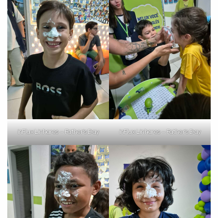
Preencha com seus dados abaixo e
já vamos te colocar em contato
com a
:
inFlux Linhares – Father’s Day
inFlux Linhares – Father’s Day
Você é aluno inFlux?
Sim
Não