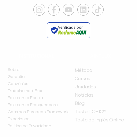
Verificada por
INSTITUCIONAL
A INFLUX
Sobre
Método
Garantia
Cursos
Convênios
Unidades
Trabalhe na inFlux
Notícias
Fale com a Escola
Blog
Fale com a Franqueadora
Teste TOEIC®
Common European Framework
Experience
Teste de Inglês Online
Política de Privacidade