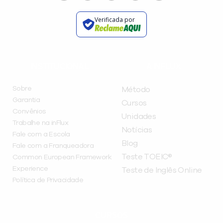
Verificada por
INSTITUCIONAL
A INFLUX
Sobre
Método
Garantia
Cursos
Convênios
Unidades
Trabalhe na inFlux
Notícias
Fale com a Escola
Blog
Fale com a Franqueadora
Teste TOEIC®
Common European Framework
Experience
Teste de Inglês Online
Política de Privacidade
CURSOS