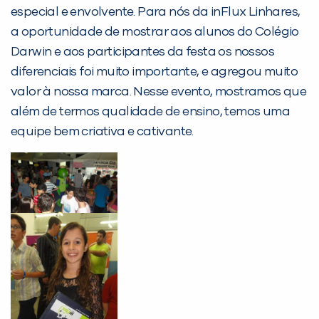
especial e envolvente. Para nós da inFlux Linhares,
a oportunidade de mostrar aos alunos do Colégio
PEÇA UMA DEMONSTRAÇÃO DE MÉTODO
Darwin e aos participantes da festa os nossos
diferenciais foi muito importante, e agregou muito
valor à nossa marca. Nesse evento, mostramos que
Desculpe!
além de termos qualidade de ensino, temos uma
Não encontramos nenhuma unidade
equipe bem criativa e cativante.
inFlux nesta cidade ou bairro que
você digitou.