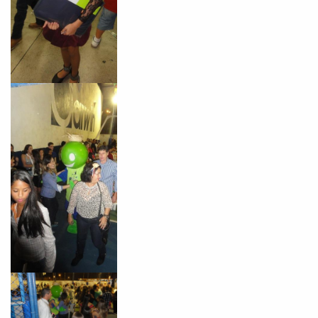
Preencha com seus dados abaixo e
já vamos te colocar em contato
com a
:
Você é aluno inFlux?
Sim
Não