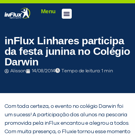
Menu
Conheça a inFlux
Testes e Certificações
Fale Conosco
Portal do aluno
inFlux Climber
Seja um franqueado
inFlux Linhares participa
da festa junina no Colégio
Darwin
Alisson
14/08/2014
Tempo de leitura:
Com toda certeza, o evento no colégio Darwin foi
um sucess! A participação dos alunos na pescaria
promovida pela inFlux encantou e alegrou a todos.
Com muita presença, o Fluxie tornou esse momento