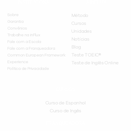
INSTITUCIONAL
A INFLUX
Sobre
Método
Garantia
Cursos
Convênios
Unidades
Trabalhe na inFlux
Notícias
Fale com a Escola
Blog
Fale com a Franqueadora
Teste TOEIC®
Common European Framework
Experience
Teste de Inglês Online
Política de Privacidade
CURSOS
Curso de Espanhol
Curso de Ingês
FRANQUEADORA