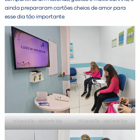
ainda prepararam cartões cheios de amor para
esse dia tão importante.
Desculpe!
Não encontramos nenhuma unidade
inFlux nesta cidade ou bairro que
você digitou.
inFlux Mafra – Mother’s Day
inFlux Mafra – Mother’s Day
Preencha com seus dados abaixo e
já vamos te colocar em contato