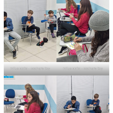
com a
:
Você é aluno inFlux?
Sim
Não
inFlux Mafra – Mother’s Day
inFlux Mafra – Mother’s Day
VOLTAR