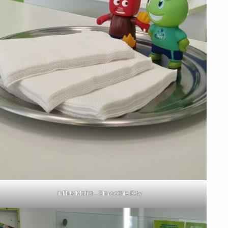
inFlux Mafra – Smoothie Day