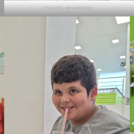
inFlux Mafra – Smoothie Day