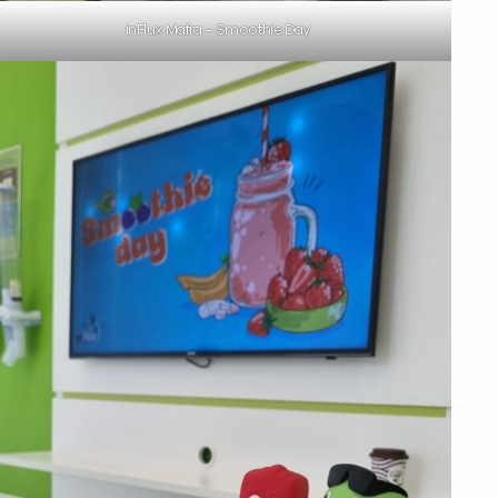
inFlux Mafra – Smoothie Day