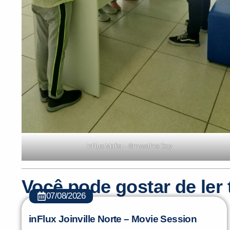
inFlux Mafra – Smoothie Day
Você pode gostar de le
07/08/2026
inFlux Joinville Norte – Movie Session