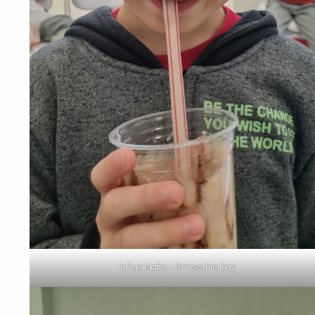
inFlux Mafra – Smoothie Day