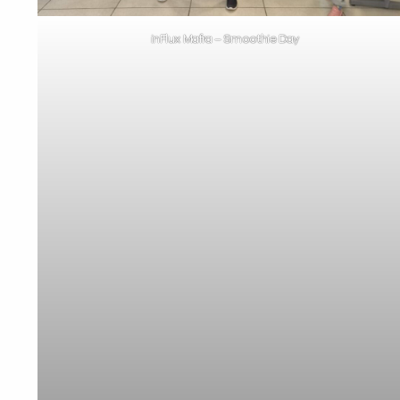
inFlux Mafra – Smoothie Day