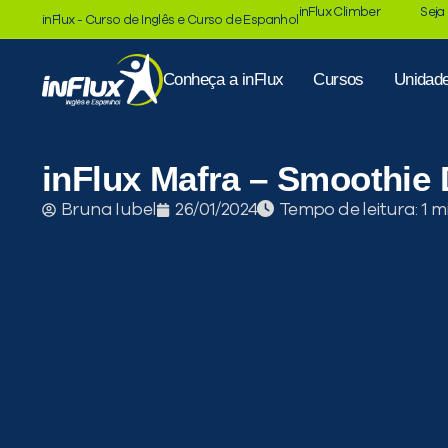
inFlux Climber
Seja
inFlux - Curso de Inglês e Curso de Espanhol
Conheça a inFlux
Cursos
Unidad
inFlux Mafra – Smoothie
Tempo de leitura:
Bruna Iubel
26/01/2024