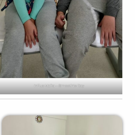
inFlux Mafra – Smoothie Day