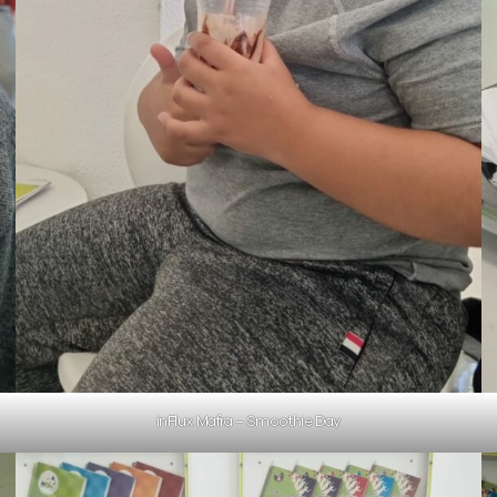
inFlux Mafra – Smoothie Day