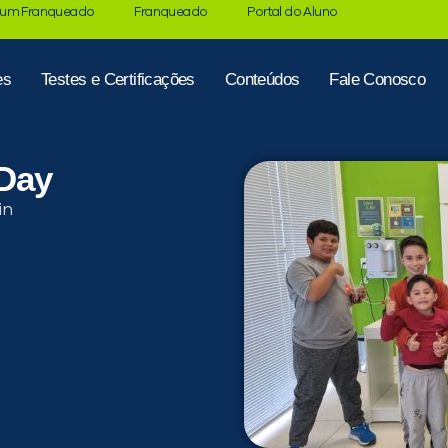
 um Franqueado
Franqueado
Portal do Aluno
es
Testes e Certificações
Conteúdos
Fale Conosco
 Day