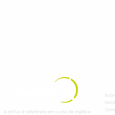
Evolua seu aprendizado com co
Cadastre-se e receba conteúdos que acele
evoluir no idioma todos os dias.
INST
Sobr
Gara
Conv
A inFlux é referência em curso de inglês e