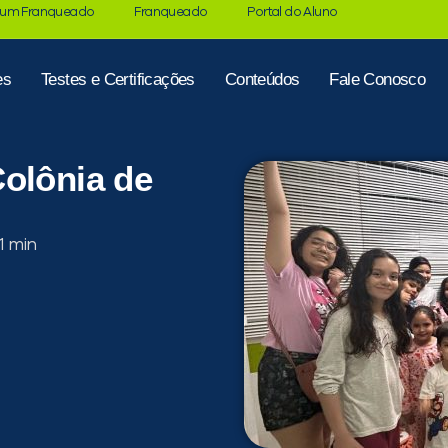
 um Franqueado
Franqueado
Portal do Aluno
es
Testes e Certificações
Conteúdos
Fale Conosco
olônia de