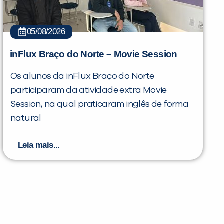
05/08/2026
inFlux Braço do Norte – Movie Session
Os alunos da inFlux Braço do Norte
participaram da atividade extra Movie
Session, na qual praticaram inglês de forma
natural
Leia mais...
PEÇA UMA DEMONSTRAÇÃO DE MÉTODO
Desculpe!
Não encontramos nenhuma unidade
inFlux nesta cidade ou bairro que