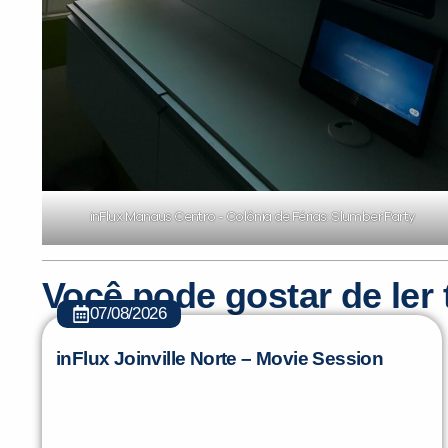
inFlux Manaus Centro - Colônia de Férias: Slumber Party
Você pode gostar de le
07/08/2026
inFlux Joinville Norte – Movie Session