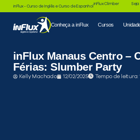
inFlux Climber
Seja
inFlux - Curso de Inglês e Curso de Espanhol
Conheça a inFlux
Cursos
Unidad
inFlux Manaus Centro – C
Férias: Slumber Party
Tempo de leitura:
Kelly Machado
12/02/2025