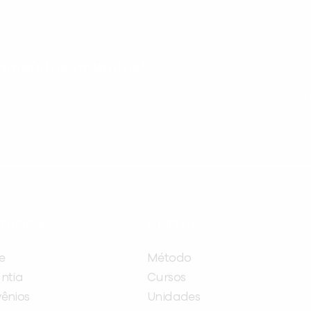
nteúdos gratuitos!
ram seu aprendizado de inglês e espanhol, com dicas p
ITUCIONAL
A INFLUX
e
Método
ntia
Cursos
ênios
Unidades