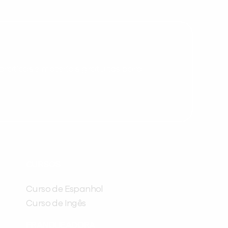
você digitou.
ráticas e materiais gratuitos para
Preencha com seus dados abaixo e
já vamos te colocar em contato
CURSOS
com a
:
Curso de Espanhol
Curso de Ingês
FRANQUEADORA