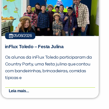
05/08/2026
inFlux Toledo – Festa Julina
Os alunos da inFlux Toledo participaram da
Country Party, uma festa julina que contou
com bandeirinhas, brincadeiras, comidas
típicas e
Leia mais...
PEÇA UMA DEMONSTRAÇÃO DE MÉTODO