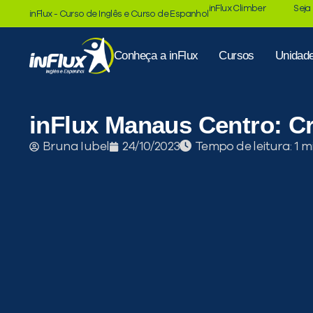
inFlux Climber
Seja
inFlux - Curso de Inglês e Curso de Espanhol
Conheça a inFlux
Cursos
Unidad
inFlux Manaus Centro: Cr
Tempo de leitura:
Bruna Iubel
24/10/2023