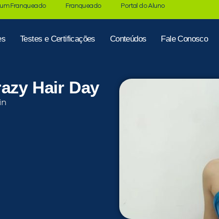
 um Franqueado
Franqueado
Portal do Aluno
es
Testes e Certificações
Conteúdos
Fale Conosco
azy Hair Day