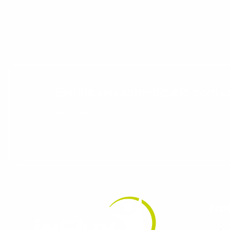
Evolua seu aprendizado com co
Cadastre-se e receba conteúdos que acele
evoluir no idioma todos os dias.
INST