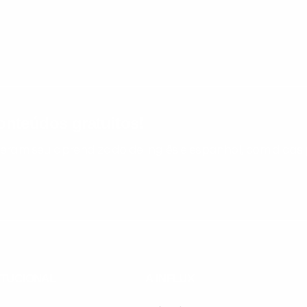
nteúdos gratuitos!
ram seu aprendizado de inglês e espanhol, com dicas p
ITUCIONAL
A INFLUX