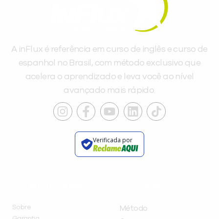
A inFlux é referência em curso de inglês e curso de
espanhol no Brasil, com método exclusivo que
acelera o aprendizado e leva você ao nível
avançado mais rápido.
Verificada por
INSTITUCIONAL
A INFLUX
Sobre
Método
Garantia