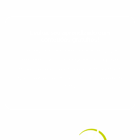
Evolua seu aprendizado com
conteúdos gratuitos!
Cadastre-se e receba conteúdos que
aceleram seu aprendizado de inglês e
espanhol, com dicas práticas e materiais
gratuitos para evoluir no idioma todos os
dias.