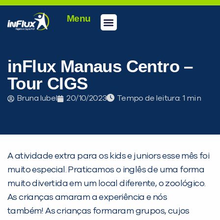
Menu
Conheça a inFlux
Testes e Certificações
Fale Conosco
Portal do aluno
inFlux Climber
Seja um franqueado
inFlux Manaus Centro –
Tour CIGS
Bruna Iubel
20/10/2023
Tempo de leitura:
A atividade extra para os kids e juniors esse mês foi
muito especial. Praticamos o inglês de uma forma
muito divertida em um local diferente, o zoológico.
As crianças amaram a experiência e nós
PEÇA UMA DEMONSTRAÇÃO DE MÉTODO
também! As crianças formaram grupos, cujos