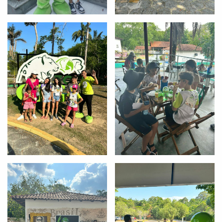
Você é aluno inFlux?
Sim
Não
VOLTAR