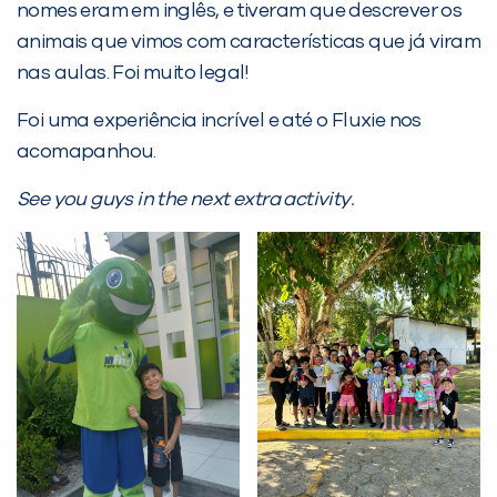
nomes eram em inglês, e tiveram que descrever os
animais que vimos com características que já viram
Desculpe!
nas aulas. Foi muito legal!
Não encontramos nenhuma unidade
inFlux nesta cidade ou bairro que
Foi uma experiência incrível e até o Fluxie nos
você digitou.
acomapanhou.
See you guys in the next extra activity.
Preencha com seus dados abaixo e
já vamos te colocar em contato
com a
: