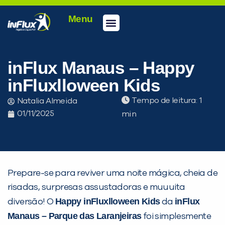
Menu
Conheça a inFlux
Testes e Certificações
Fale Conosco
Portal do aluno
inFlux Climber
Seja um franqueado
inFlux Manaus – Happy
inFluxlloween Kids
Tempo de leitura:
Natalia Almeida
01/11/2025
Prepare-se para reviver uma noite mágica, cheia de
risadas, surpresas assustadoras e muuuita
Happy inFluxlloween Kids
inFlux
diversão! O
da
Manaus – Parque das Laranjeiras
foi simplesmente