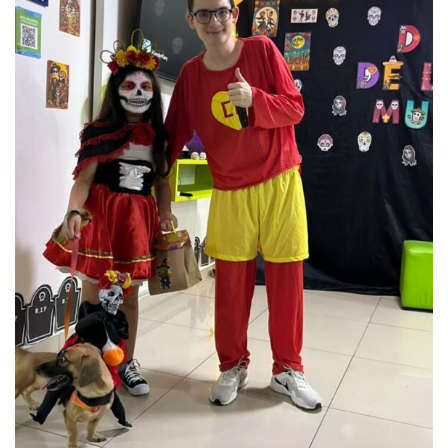
Você é aluno inFlux?
Sim
Não
VOLTAR