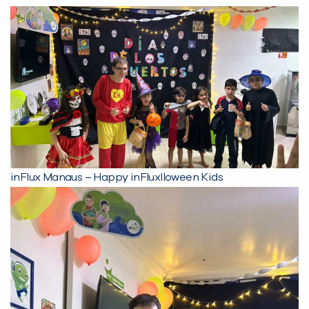
Desculpe!
Não encontramos nenhuma unidade
inFlux nesta cidade ou bairro que
você digitou.
inFlux Manaus – Happy inFluxlloween Kids
Preencha com seus dados abaixo e
já vamos te colocar em contato
com a
: