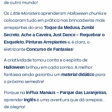
de outro mundo!
Os
Little Monsters
aprenderam
Halloween chunks
e
colocaram tudo em prática nas brincadeiras mais
Toque da Medusa
Zumbi
arrepiantes do ano:
,
Secreto
Ache a Caveira
Just Dance – Requebrar o
,
,
Esqueleto
Pinturas Arrepiantes
,
e, é claro, o
Concurso de Fantasias
eletrizante
!
A criatividade tomou conta e o espírito de
Halloween
brilhou em cada sorriso. A melhor
material didático
fantasia ainda garantiu um
para
o próximo semestre!
inFlux Manaus – Parque das Laranjeiras
Porque na
,
inglês
aprender
é uma aventura que dá arrepios…
PEÇA UMA DEMONSTRAÇÃO DE MÉTODO
de alegria!