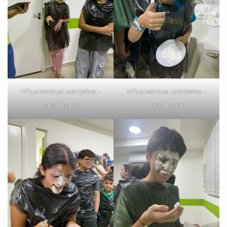
inFlux Manaus Laranjeiras –
inFlux Manaus Laranjeiras –
Face the pie
Face the pie