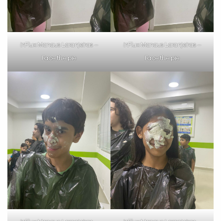
inFlux Manaus Laranjeiras –
inFlux Manaus Laranjeiras –
Face the pie
Face the pie