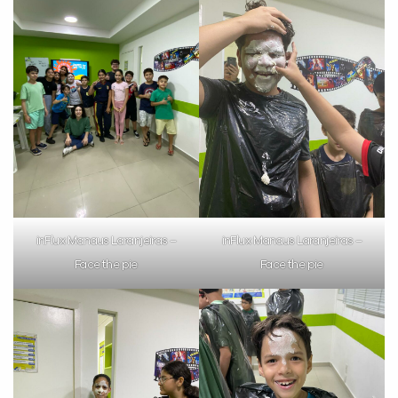
inFlux Manaus Laranjeiras –
inFlux Manaus Laranjeiras –
Face the pie
Face the pie