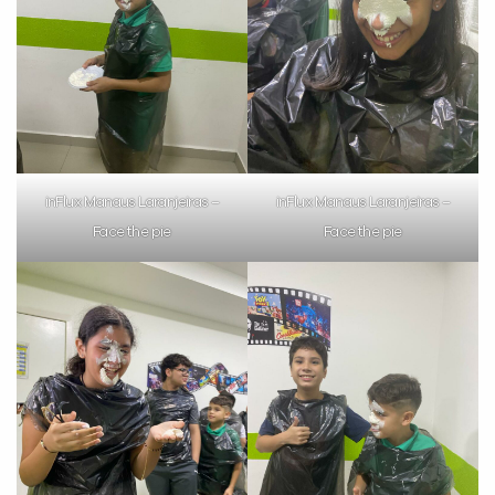
inFlux Manaus Laranjeiras –
inFlux Manaus Laranjeiras –
Face the pie
Face the pie