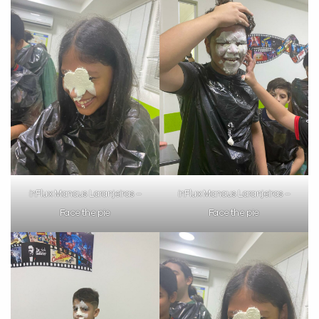
inFlux Manaus Laranjeiras –
inFlux Manaus Laranjeiras –
Face the pie
Face the pie