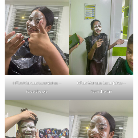
Preencha com seus dados abaixo e
já vamos te colocar em contato
com a
:
inFlux Manaus Laranjeiras –
inFlux Manaus Laranjeiras –
Face the pie
Face the pie
Você é aluno inFlux?
Sim
Não