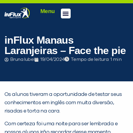
Menu
Conheça a inFlux
Testes e Certificações
Fale Conosco
Portal do aluno
inFlux Climber
Seja um franqueado
inFlux Manaus
Laranjeiras – Face the pie
Bruna Iubel
19/04/2024
Tempo de leitura:
Os alunos tiveram a oportunidade de testar seus
conhecimentos em inglês com muita diversão,
risadas e torta na cara.
Com certeza foi uma noite para ser lembrada e
nossos alunos irão recordar desse momento