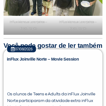
inFlux Manaus Laranjeiras –
inFlux Manaus Laranjeiras –
Face the pie
Face the pie
Você pode gostar de ler também
07/08/2026
inFlux Joinville Norte – Movie Session
Os alunos de Teens e Adults da inFlux Joinville
Norte participaram da atividade extra inFlux