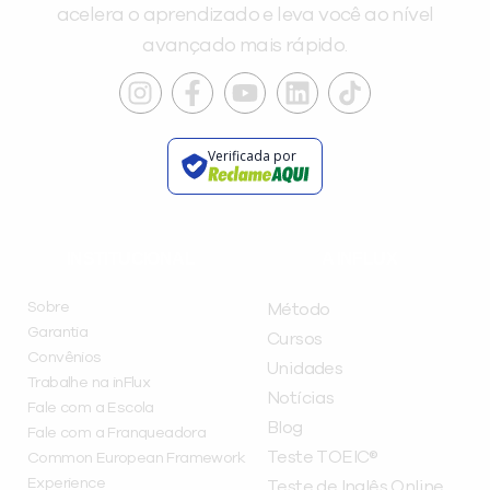
acelera o aprendizado e leva você ao nível
avançado mais rápido.
Verificada por
INSTITUCIONAL
A INFLUX
Sobre
Método
Garantia
Cursos
Convênios
Unidades
Trabalhe na inFlux
Notícias
Fale com a Escola
Blog
Fale com a Franqueadora
Teste TOEIC®
Common European Framework
Experience
Teste de Inglês Online