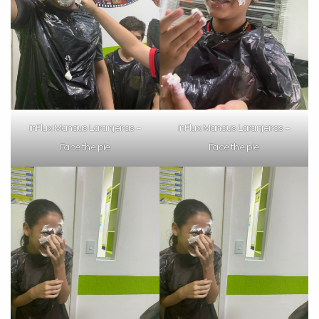
VOLTAR
inFlux Manaus Laranjeiras –
inFlux Manaus Laranjeiras –
Face the pie
Face the pie