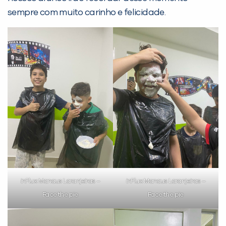
sempre com muito carinho e felicidade.
PEÇA UMA DEMONSTRAÇÃO DE MÉTODO
Desculpe!
Não encontramos nenhuma unidade
inFlux nesta cidade ou bairro que
você digitou.
inFlux Manaus Laranjeiras –
inFlux Manaus Laranjeiras –
Face the pie
Face the pie