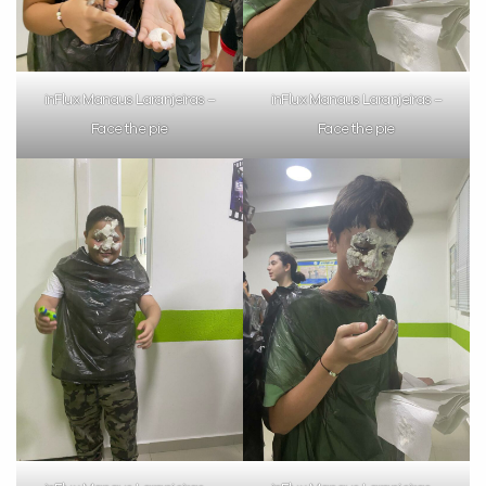
inFlux Manaus Laranjeiras –
inFlux Manaus Laranjeiras –
Face the pie
Face the pie