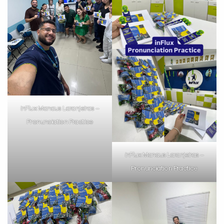
já vamos te colocar em contato
com a
:
inFlux Manaus Laranjeiras –
Pronunciation Practice
Você é aluno inFlux?
Sim
Não
inFlux Manaus Laranjeiras –
Pronunciation Practice