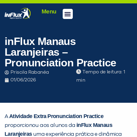
Menu
Conheça a inFlux
Testes e Certificações
Fale Conosco
Portal do aluno
inFlux Climber
Seja um franqueado
inFlux Manaus
Laranjeiras –
Pronunciation Practice
Tempo de leitura:
Priscila Rabanéa
01/06/2026
Atividade Extra
Pronunciation Practice
A
inFlux Manaus
proporcionou aos alunos da
Laranjeiras
uma experiência prática e dinâmica