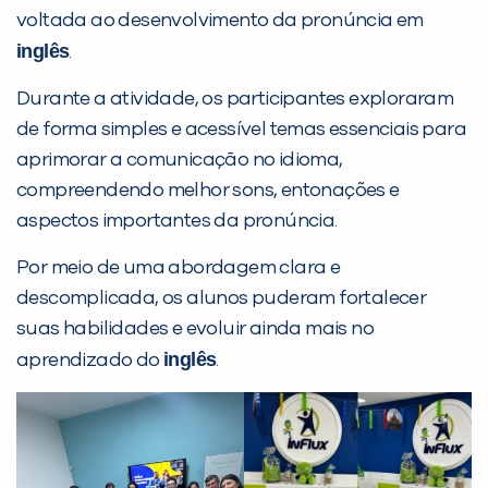
voltada ao desenvolvimento da pronúncia em
PEÇA UMA DEMONSTRAÇÃO DE MÉTODO
inglês
.
Durante a atividade, os participantes exploraram
Desculpe!
de forma simples e acessível temas essenciais para
Não encontramos nenhuma unidade
aprimorar a comunicação no idioma,
inFlux nesta cidade ou bairro que
compreendendo melhor sons, entonações e
você digitou.
aspectos importantes da pronúncia.
Por meio de uma abordagem clara e
descomplicada, os alunos puderam fortalecer
suas habilidades e evoluir ainda mais no
inglês
aprendizado do
.
Preencha com seus dados abaixo e