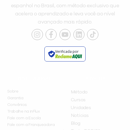
espanhol no Brasil, com método exclusivo que
acelera o aprendizado e leva você ao nível
avançado mais rápido.
Verificada por
INSTITUCIONAL
A INFLUX
Sobre
Método
Garantia
Cursos
Convênios
Unidades
Trabalhe na inFlux
Notícias
Fale com a Escola
Blog
Fale com a Franqueadora