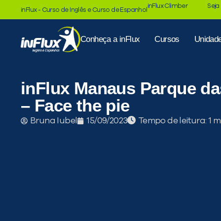
inFlux Climber
Seja
inFlux - Curso de Inglês e Curso de Espanhol
Conheça a inFlux
Cursos
Unidad
inFlux Manaus Parque da
– Face the pie
Tempo de leitura:
Bruna Iubel
15/09/2023