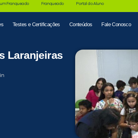
 um Franqueado
Franqueado
Portal do Aluno
es
Testes e Certificações
Conteúdos
Fale Conosco
s Laranjeiras