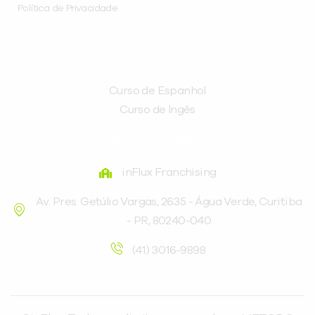
Política de Privacidade
CURSOS
Curso de Espanhol
Curso de Ingês
FRANQUEADORA
inFlux Franchising
Av. Pres. Getúlio Vargas, 2635 - Água Verde, Curitiba
- PR, 80240-040
(41) 3016-9898