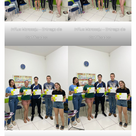
Preencha com seus dados abaixo e
inFlux Maracaju – Entrega de
inFlux Maracaju – Entrega de
já vamos te colocar em contato
Certificados
Certificados
com a
:
Você é aluno inFlux?
Sim
Não