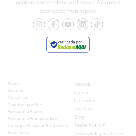
acelera o aprendizado e leva você ao nível
avançado mais rápido.
Verificada por
INSTITUCIONAL
A INFLUX
Sobre
Método
Garantia
Cursos
Convênios
Unidades
Trabalhe na inFlux
Notícias
Fale com a Escola
Blog
Fale com a Franqueadora
Teste TOEIC®
Common European Framework
Experience
Teste de Inglês Online