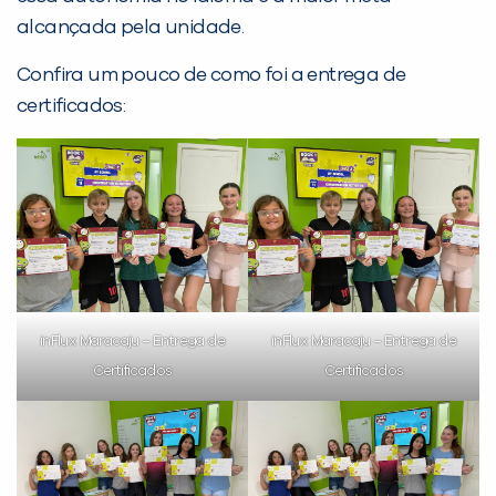
alcançada pela unidade.
Confira um pouco de como foi a entrega de
certificados:
PEÇA UMA DEMONSTRAÇÃO DE MÉTODO
Desculpe!
Não encontramos nenhuma unidade
inFlux nesta cidade ou bairro que
você digitou.
inFlux Maracaju – Entrega de
inFlux Maracaju – Entrega de
Certificados
Certificados