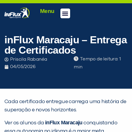
Menu
Conheça a inFlux
Testes e Certificações
Fale Conosco
Portal do aluno
inFlux Climber
Seja um franqueado
inFlux Maracaju – Entrega
de Certificados
Tempo de leitura:
Priscila Rabanéa
04/05/2026
Cada certificado entregue carrega uma história de
superação e novos horizontes.
inFlux Maracaju
Ver os alunos da
conquistando
essa autonomia no idioma é a maior meta