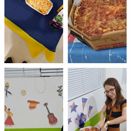
Você é aluno inFlux?
Sim
Não
VOLTAR