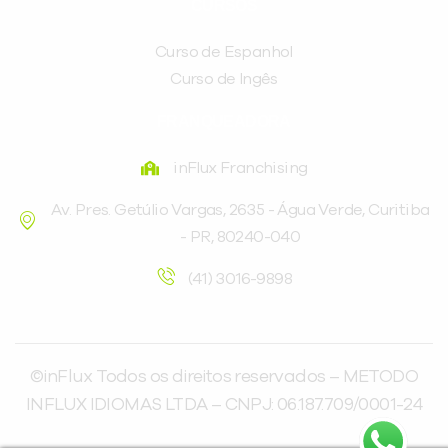
CURSOS
Curso de Espanhol
Curso de Ingês
FRANQUEADORA
inFlux Franchising
Av. Pres. Getúlio Vargas, 2635 - Água Verde, Curitiba
- PR, 80240-040
(41) 3016-9898
©inFlux Todos os direitos reservados – METODO
INFLUX IDIOMAS LTDA – CNPJ: 06.187.709/0001-24