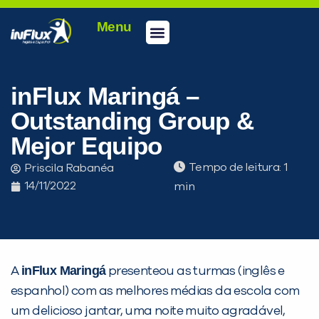
Menu
Conheça a inFlux
Testes e Certificações
Fale Conosco
Portal do aluno
inFlux Climber
Seja um franqueado
inFlux Maringá –
Outstanding Group &
Mejor Equipo
Tempo de leitura:
Priscila Rabanéa
14/11/2022
inFlux Maringá
A
presenteou as turmas (inglês e
espanhol) com as melhores médias da escola com
PEÇA UMA DEMONSTRAÇÃO DE MÉTODO
um delicioso jantar, uma noite muito agradável,