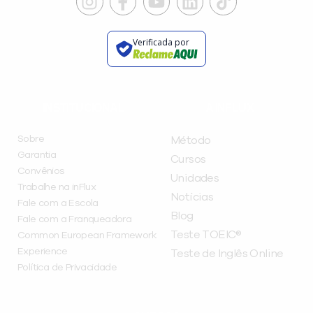
Verificada por
INSTITUCIONAL
A INFLUX
Sobre
Método
Garantia
Cursos
Convênios
Unidades
Trabalhe na inFlux
Notícias
Fale com a Escola
Blog
Fale com a Franqueadora
Teste TOEIC®
Common European Framework
Experience
Teste de Inglês Online
Política de Privacidade