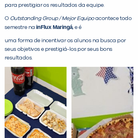
para prestigiar os resultados da equipe.
Desculpe!
O
Outstanding Group / Mejor Equipo
acontece todo
Não encontramos nenhuma unidade
inFlux Maringá
semestre na
, e é
inFlux nesta cidade ou bairro que
uma forma de incentivar os alunos na busca por
você digitou.
seus objetivos e prestigiá-los por seus bons
resultados.
Preencha com seus dados abaixo e
já vamos te colocar em contato
com a
: