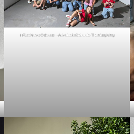
inFlux Nova Odessa – Atividade Extra de Thanksgiving