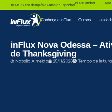
inFlux Climber
Seja
inFlux - Curso de Inglês e Curso de Espanhol
Conheça a inFlux
Cursos
Unidad
inFlux Nova Odessa – Ati
de Thanksgiving
Tempo de leitura
Natalia Almeida
25/11/2025