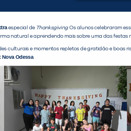
xtra
especial de
Thanksgiving
. Os alunos celebraram ess
rma natural e aprendendo mais sobre uma das festas m
des culturais e momentos repletos de gratidão e boas r
x Nova Odessa
.