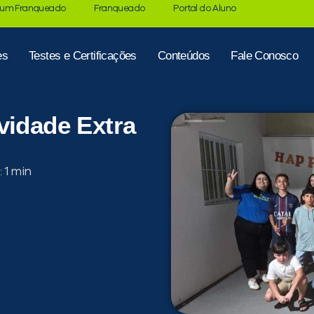
 um Franqueado
Franqueado
Portal do Aluno
es
Testes e Certificações
Conteúdos
Fale Conosco
vidade Extra
: