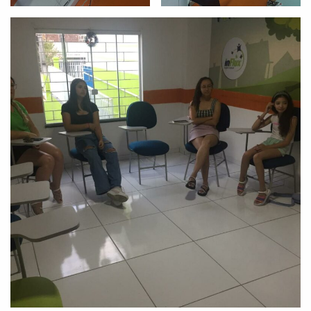
Você é aluno inFlux?
Sim
Não
VOLTAR