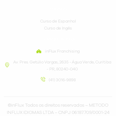
CURSOS
Curso de Espanhol
Curso de Ingês
FRANQUEADORA
inFlux Franchising
Av. Pres. Getúlio Vargas, 2635 - Água Verde, Curitiba
- PR, 80240-040
(41) 3016-9898
©inFlux Todos os direitos reservados – METODO
INFLUX IDIOMAS LTDA – CNPJ: 06.187.709/0001-24