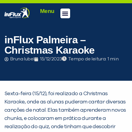
Menu
Conheça a inFlux
Testes e Certificações
Fale Conosco
Portal do aluno
inFlux Climber
Seja um franqueado
inFlux Palmeira –
Christmas Karaoke
Bruna Iubel
15/12/2023
Tempo de leitura:
Sexta-feira (15/12), foi realizado a Christmas
Karaoke, onde as alunas puderam cantar diversas
canções de natal. Elas também aprenderam novos
PEÇA UMA DEMONSTRAÇÃO DE MÉTODO
chunks, e colocaram em prática durante a
realização do quiz, onde tinham que descobrir