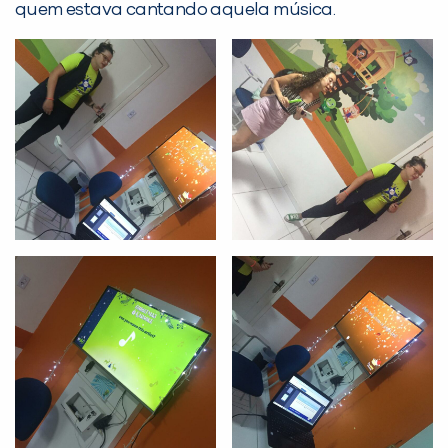
Desculpe!
quem estava cantando aquela música.
Não encontramos nenhuma unidade
inFlux nesta cidade ou bairro que
você digitou.
Preencha com seus dados abaixo e
já vamos te colocar em contato
com a
: