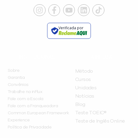
Verificada por
INSTITUCIONAL
A INFLUX
Sobre
Método
Garantia
Cursos
Convênios
Unidades
Trabalhe na inFlux
Notícias
Fale com a Escola
Blog
Fale com a Franqueadora
Teste TOEIC®
Common European Framework
Experience
Teste de Inglês Online
Política de Privacidade