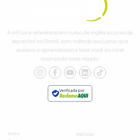
A inFlux é referência em curso de inglês e curso de
espanhol no Brasil, com método exclusivo que
acelera o aprendizado e leva você ao nível
avançado mais rápido.
Verificada por
INSTITUCIONAL
A INFLUX
Sobre
Método