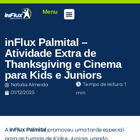
Menu
Conheça a inFlux
Testes e Certificações
Fale Conosco
Portal do aluno
inFlux Climber
Seja um franqueado
inFlux Palmital –
Atividade Extra de
Thanksgiving e Cinema
para Kids e Juniors
Tempo de leitura:
Natalia Almeida
01/12/2025
PEÇA UMA DEMONSTRAÇÃO DE MÉTODO
inFlux Palmital
A
promoveu uma tarde especial
para as turmas de
Kids
e
Juniors
, unindo