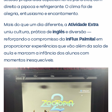
direito a pipoca e refrigerante. O clima foi de
alegria, entusiasmo e encantamento.
Atividade Extra
Mais do que um dia diferente, a
inglês
uniu cultura, prática de
e diversão —
inFlux Palmital
reforçando o compromisso da
em
proporcionar experiências que vão além da sala de
Você é aluno inFlux?
aula e marcam a infância dos alunos com
Sim
Não
momentos inesquecíveis.
VOLTAR