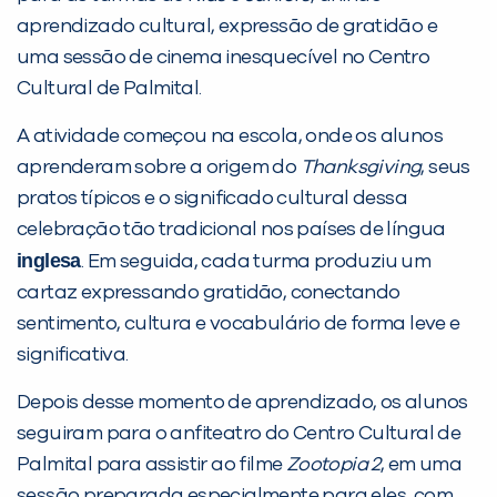
Desculpe!
aprendizado cultural, expressão de gratidão e
Não encontramos nenhuma unidade
uma sessão de cinema inesquecível no Centro
inFlux nesta cidade ou bairro que
Cultural de Palmital.
você digitou.
A atividade começou na escola, onde os alunos
aprenderam sobre a origem do
Thanksgiving
, seus
pratos típicos e o significado cultural dessa
celebração tão tradicional nos países de língua
inglesa
. Em seguida, cada turma produziu um
cartaz expressando gratidão, conectando
sentimento, cultura e vocabulário de forma leve e
significativa.
Preencha com seus dados abaixo e
Depois desse momento de aprendizado, os alunos
já vamos te colocar em contato
seguiram para o anfiteatro do Centro Cultural de
com a
:
Palmital para assistir ao filme
Zootopia 2
, em uma
sessão preparada especialmente para eles, com