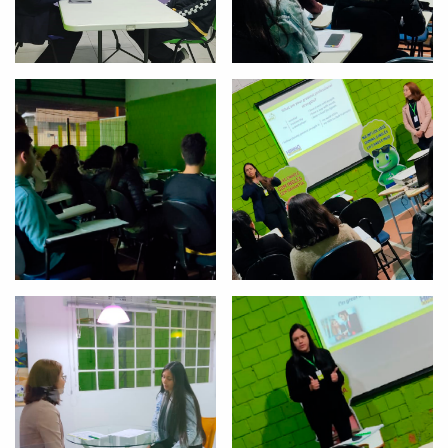
Você é aluno inFlux?
Sim
Não
VOLTAR