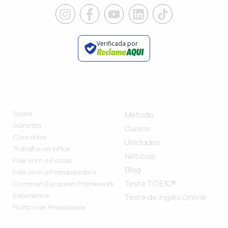
Verificada por
INSTITUCIONAL
A INFLUX
Sobre
Método
Garantia
Cursos
Convênios
Unidades
Trabalhe na inFlux
Notícias
Fale com a Escola
Blog
Fale com a Franqueadora
Teste TOEIC®
Common European Framework
Experience
Teste de Inglês Online
Política de Privacidade