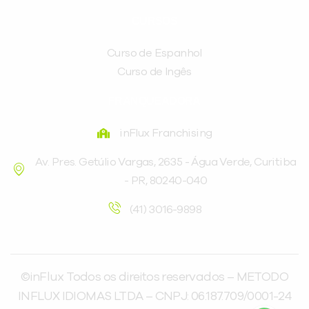
CURSOS
Curso de Espanhol
Curso de Ingês
FRANQUEADORA
inFlux Franchising
Av. Pres. Getúlio Vargas, 2635 - Água Verde, Curitiba
- PR, 80240-040
(41) 3016-9898
©inFlux Todos os direitos reservados – METODO
INFLUX IDIOMAS LTDA – CNPJ: 06.187.709/0001-24