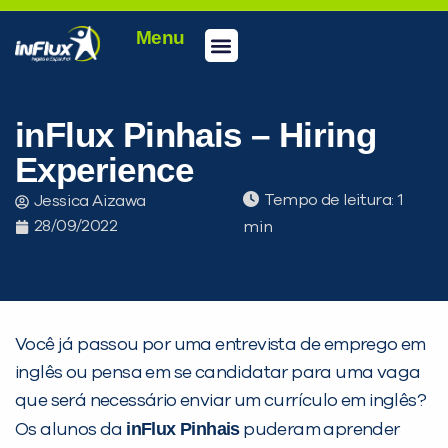
Menu
Conheça a inFlux
Testes e Certificações
Fale Conosco
Portal do aluno
inFlux Climber
Seja um franqueado
inFlux Pinhais – Hiring
Experience
Tempo de leitura:
Jessica Aizawa
28/09/2022
Você já passou por uma entrevista de emprego em
inglês ou pensa em se candidatar para uma vaga
que será necessário enviar um currículo em inglês?
PEÇA UMA DEMONSTRAÇÃO DE MÉTODO
inFlux Pinhais
Os alunos da
puderam aprender