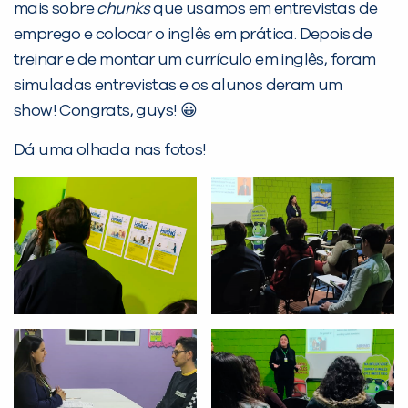
mais sobre
chunks
que usamos em entrevistas de
emprego e colocar o inglês em prática. Depois de
Desculpe!
treinar e de montar um currículo em inglês, foram
Não encontramos nenhuma unidade
simuladas entrevistas e os alunos deram um
inFlux nesta cidade ou bairro que
show! Congrats, guys! 😀
você digitou.
Dá uma olhada nas fotos!
Preencha com seus dados abaixo e
já vamos te colocar em contato
com a
: