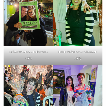
inFlux Pinheiros – Halloween
inFlux Pinheiros – Halloween
Party
Party