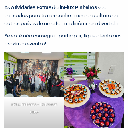
PEÇA UMA DEMONSTRAÇÃO DE MÉTODO
Atividades Extras
inFlux Pinheiros
As
da
são
pensadas para trazer conhecimento e cultura de
Desculpe!
outros países de uma forma dinâmica e divertida.
Não encontramos nenhuma unidade
Se você não conseguiu participar, fique atento aos
inFlux nesta cidade ou bairro que
próximos eventos!
você digitou.
inFlux Pinheiros – Halloween
Party
Preencha com seus dados abaixo e
já vamos te colocar em contato