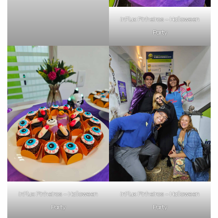
com a
:
inFlux Pinheiros – Halloween
Party
Você é aluno inFlux?
Sim
Não
inFlux Pinheiros – Halloween
inFlux Pinheiros – Halloween
Party
Party
VOLTAR