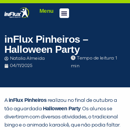
Menu
Conheça a inFlux
Testes e Certificações
Fale Conosco
Portal do aluno
inFlux Climber
Seja um franqueado
inFlux Pinheiros –
Halloween Party
Tempo de leitura:
Natalia Almeida
04/11/2025
inFlux Pinheiros
A
realizou no final de outubro a
Halloween Party
tão aguardada
. Os alunos se
divertiram com diversas atividades, o tradicional
bingo e o animado karaokê, que não podia faltar.