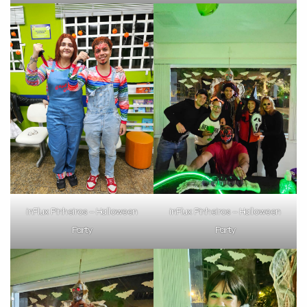
inFlux Pinheiros – Halloween
inFlux Pinheiros – Halloween
Party
Party