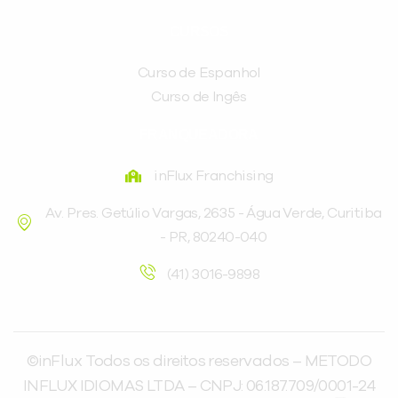
CURSOS
Curso de Espanhol
Curso de Ingês
FRANQUEADORA
inFlux Franchising
Av. Pres. Getúlio Vargas, 2635 - Água Verde, Curitiba
- PR, 80240-040
(41) 3016-9898
©inFlux Todos os direitos reservados – METODO
INFLUX IDIOMAS LTDA – CNPJ: 06.187.709/0001-24