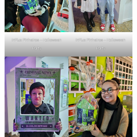
inFlux Pinheiros – Halloween
inFlux Pinheiros – Halloween
Party
Party