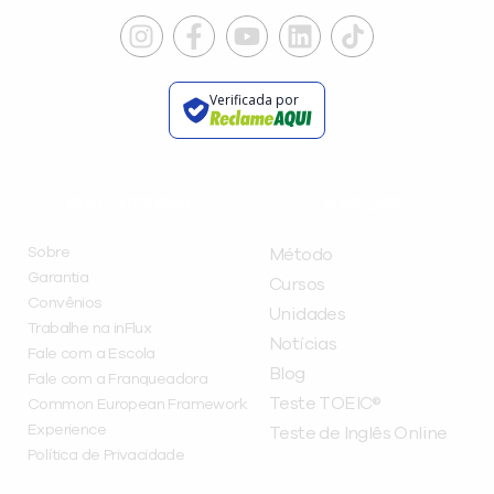
Verificada por
INSTITUCIONAL
A INFLUX
Sobre
Método
Garantia
Cursos
Convênios
Unidades
Trabalhe na inFlux
Notícias
Fale com a Escola
Blog
Fale com a Franqueadora
Teste TOEIC®
Common European Framework
Experience
Teste de Inglês Online
Política de Privacidade