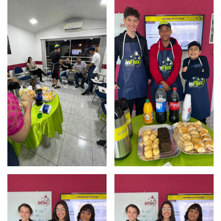
com a
:
Você é aluno inFlux?
Sim
Não
VOLTAR