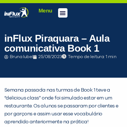
Menu
Conheça a inFlux
Testes e Certificações
Fale Conosco
Portal do aluno
inFlux Climber
Seja um franqueado
inFlux Piraquara – Aula
comunicativa Book 1
Bruna Iubel
25/08/2023
Tempo de leitura:
Semana passada nas turmas de Book 1 teve a
“delicious class” onde foi simulado estar em um
restaurante. Os alunos se passaram por clientes e
por garçons e assim usar esse vocabulário
aprendido anteriormente na prática!