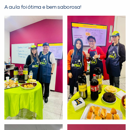
PEÇA UMA DEMONSTRAÇÃO DE MÉTODO
A aula foi ótima e bem saborosa!
Desculpe!
Não encontramos nenhuma unidade
inFlux nesta cidade ou bairro que
você digitou.
Preencha com seus dados abaixo e
já vamos te colocar em contato