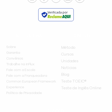
Verificada por
INSTITUCIONAL
A INFLUX
Sobre
Método
Garantia
Cursos
Convênios
Unidades
Trabalhe na inFlux
Notícias
Fale com a Escola
Blog
Fale com a Franqueadora
Teste TOEIC®
Common European Framework
Experience
Teste de Inglês Online
Política de Privacidade
CURSOS