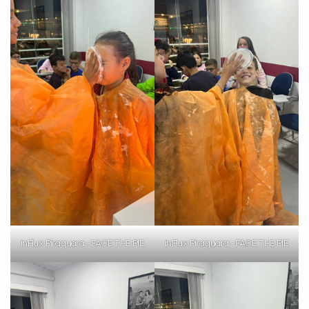
inFlux Piraquara - FACE THE PIE
inFlux Piraquara - FACE THE PIE