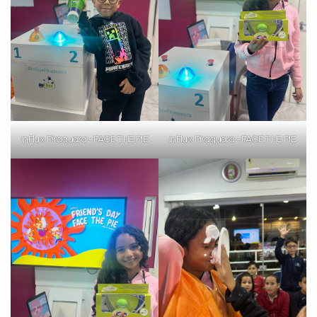
inFlux Piraquara - FACE THE PIE
inFlux Piraquara - FACE THE PIE