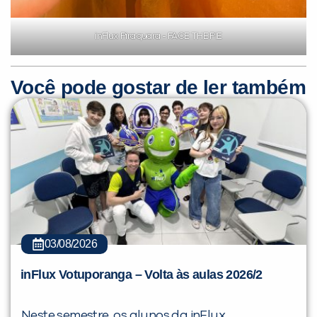
inFlux Piraquara - FACE THE PIE
Você pode gostar de ler também
03/08/2026
inFlux Votuporanga – Volta às aulas 2026/2
Neste semestre, os alunos da inFlux