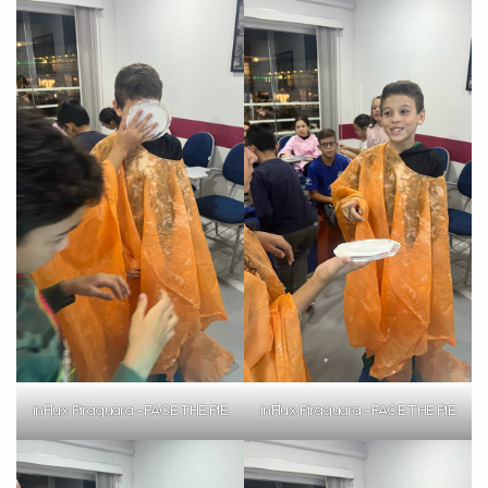
Sim
Não
VOLTAR
inFlux Piraquara - FACE THE PIE
inFlux Piraquara - FACE THE PIE