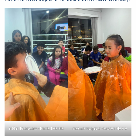
PEÇA UMA DEMONSTRAÇÃO DE MÉTODO
Desculpe!
Não encontramos nenhuma unidade
inFlux nesta cidade ou bairro que
você digitou.
inFlux Piraquara - FACE THE PIE
inFlux Piraquara - FACE THE PIE