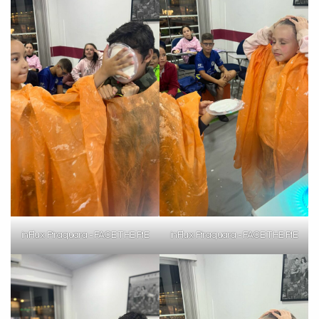
inFlux Piraquara - FACE THE PIE
inFlux Piraquara - FACE THE PIE