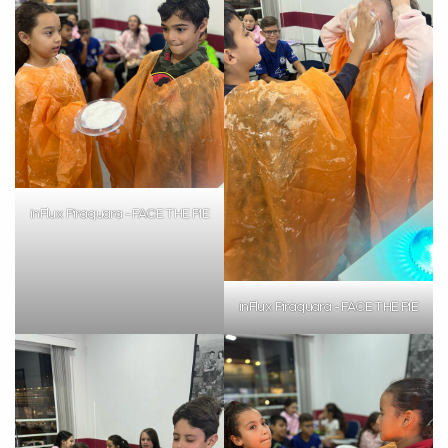
inFlux Piraquara - FACE THE PIE
inFlux Piraquara - FACE THE PIE