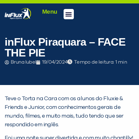
Menu
Conheça a inFlux
Testes e Certificações
Fale Conosco
Portal do aluno
inFlux Climber
Seja um franqueado
inFlux Piraquara – FACE
THE PIE
Bruna Iubel
19/04/2024
Tempo de leitura:
Teve o Torta na Cara com os alunos do Fluxie &
Friends e Junior, com conhecimentos gerais de
mundo, filmes, e muito mais, tudo tendo que ser
respondido em inglês.
Foi uma noite super divertida e com muito chantilly!