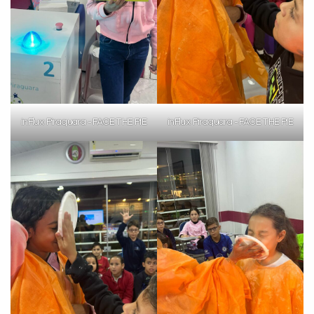
inFlux Piraquara - FACE THE PIE
inFlux Piraquara - FACE THE PIE