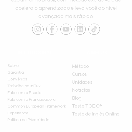
espanhol no Brasil, com método exclusivo que
acelera o aprendizado e leva você ao nível
avançado mais rápido.
INSTITUCIONAL
A INFLUX
Sobre
Método
Garantia
Cursos
Convênios
Unidades
Trabalhe na inFlux
Notícias
Fale com a Escola
Blog
Fale com a Franqueadora
Teste TOEIC®
Common European Framework
Experience
Teste de Inglês Online
Política de Privacidade