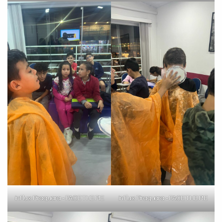
Preencha com seus dados abaixo e
já vamos te colocar em contato
com a
:
inFlux Piraquara - FACE THE PIE
inFlux Piraquara - FACE THE PIE
Você é aluno inFlux?