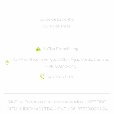
CURSOS
Curso de Espanhol
Curso de Ingês
FRANQUEADORA
inFlux Franchising
Av. Pres. Getúlio Vargas, 2635 - Água Verde, Curitiba
- PR, 80240-040
(41) 3016-9898
©inFlux Todos os direitos reservados – METODO
INFLUX IDIOMAS LTDA – CNPJ: 06.187.709/0001-24