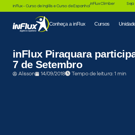
inFlux Climber
Seja
inFlux - Curso de Inglês e Curso de Espanhol
Conheça a inFlux
Cursos
Unidad
inFlux Piraquara particip
7 de Setembro
Tempo de leitura:
Alisson
14/09/2018